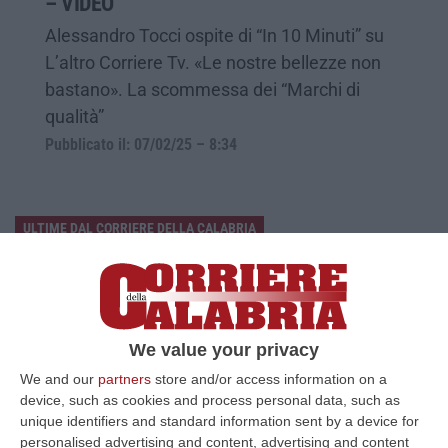
– VIDEO
Alessandro Tocci ospite di “In 10 Minuti” su
L’altro Corriere Tv. «Le nostre bellezze non
bastano». La scommessa dei “Marchi di
qualità”
Pubblicato il: 07/02/25 – 8:34
ULTIME DAL CORRIERE DELLA CALABRIA
«La Calabria Del Vino Non Ha Bisogno Di Assomigliare Ai Grandi
Territori, Ma Solo Di Avere Piena Consapevolezza»
“COSENZA Custodi della biodiversità, artigiani del gusto e ambasciatori
di un territorio in forte evoluzione. I vignaioli indipendenti rappr…
We value your privacy
08 Agosto, 10:47
We and our
partners
store and/or access information on a
device, such as cookies and process personal data, such as
Incendio Doloso A Rende, Presunto Piromane Ripreso Dalle
unique identifiers and standard information sent by a device for
Telecamere – VIDEO
personalised advertising and content, advertising and content