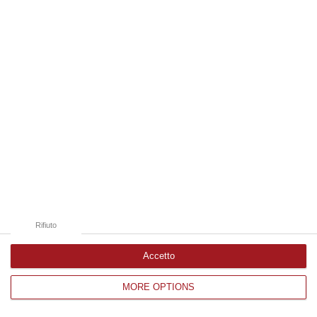
Edizioni provinciali
Catanzaro
Cosenza
Vibo Valentia
Reggio Calabria
Crotone
Rifiuto
Accetto
MORE OPTIONS
Corriere delle Calabria è una testata giornalistica di News&Com S.r.l
©2012-
-2026. Tutti i diritti riservati.