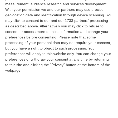
“COSENZA Incendio doloso è il reato contestato dal Nucleo Carabinieri
measurement, audience research and services development.
Forestale di Cosenza ad un uomo di Rende per un incendio sviluppatosi…
With your permission we and our partners may use precise
geolocation data and identification through device scanning. You
08 Agosto, 10:46
may click to consent to our and our 1733 partners’ processing
as described above. Alternatively you may click to refuse to
’Ndrangheta, Torna In Carcere Nicola Lentini: Deve Scontare Un
consent or access more detailed information and change your
Anno E Un Mese
preferences before consenting.
Please note that some
“CROTONE Torna in carcere Nicola Lentini, 39 anni, indicato come vicino
processing of your personal data may not require your consent,
alla cosca Arena di Isola Capo Rizzuto e condannato nell’ambito dell…
but you have a right to object to such processing. Your
08 Agosto, 10:31
preferences will apply to this website only. You can change your
preferences or withdraw your consent at any time by returning
Festambiente, La Calabria Premiata Per Sostenibilità E Legalità
to this site and clicking the "Privacy" button at the bottom of the
webpage.
“Agricoltura sostenibile e legalità sono i due fili che legano i tre
riconoscimenti assegnati a realtà calabresi nell’edizione 2026 di Festa…
08 Agosto, 10:25
Madrid Ripristina I Controlli Per Chi Arriva Dall’Italia
“Sale la tensione tra Italia e Spagna sul fronte dell’immigrazione. Da
sabato 8 agosto Madrid ha deciso di introdurre controlli di frontiera…
08 Agosto, 10:22