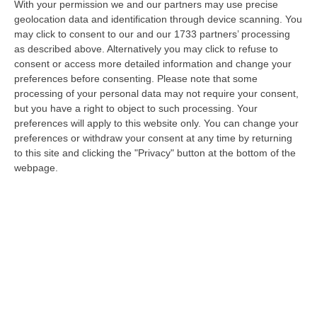
uffici dell’Asp
With your permission we and our partners may use precise
geolocation data and identification through device scanning. You
COSENZA Non è bastato un blitz per
may click to consent to our and our 1733 partners’ processing
acquisire la documentazione necessaria. Già
as described above. Alternatively you may click to refuse to
dalle prime ore di questa mattina la Guardia
consent or access more detailed information and change your
di finanza è tornata negl…
preferences before consenting.
Please note that some
processing of your personal data may not require your consent,
Pubblicato il: 09/02/17 – 11:13
but you have a right to object to such processing. Your
preferences will apply to this website only. You can change your
preferences or withdraw your consent at any time by returning
to this site and clicking the "Privacy" button at the bottom of the
webpage.
Inchiesta sul "tesoro" sottratto all'Asp di