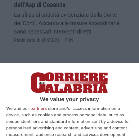
dell’Asp di Cosenza
La sfilza di criticità evidenziate dalla Corte
dei Conti. Accanto alle misure straordinarie
sono necessari interventi diretti
Pubblicato il: 09/03/21 – 7:09
We value your privacy
We and our
partners
store and/or access information on a
device, such as cookies and process personal data, such as
unique identifiers and standard information sent by a device for
personalised advertising and content, advertising and content
Pagamenti sospetti, Finanza ancora negli
measurement, audience research and services development.