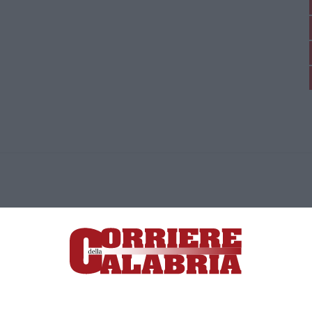
ica di News&Com S.r.l ©2012-
-2026. Tutti i diritti riservati.
ia, Lamezia Terme (CZ)
irettore responsabile Paola Militano |
Privacy