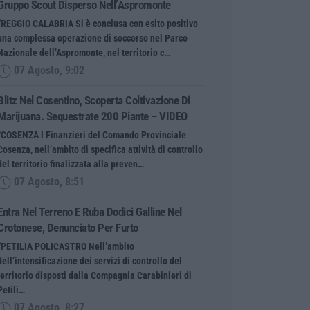
Gruppo Scout Disperso Nell’Aspromonte
“REGGIO CALABRIA Si è conclusa con esito positivo
una complessa operazione di soccorso nel Parco
Nazionale dell’Aspromonte, nel territorio c…
07 Agosto, 9:02
Blitz Nel Cosentino, Scoperta Coltivazione Di
Marijuana. Sequestrate 200 Piante – VIDEO
“COSENZA I Finanzieri del Comando Provinciale
Cosenza, nell’ambito di specifica attività di controllo
del territorio finalizzata alla preven…
07 Agosto, 8:51
Entra Nel Terreno E Ruba Dodici Galline Nel
Crotonese, Denunciato Per Furto
“PETILIA POLICASTRO Nell’ambito
dell’intensificazione dei servizi di controllo del
territorio disposti dalla Compagnia Carabinieri di
Petili…
07 Agosto, 8:27