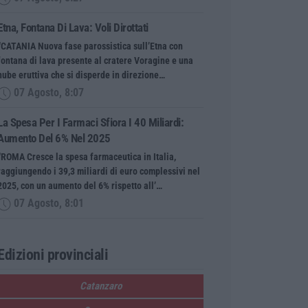
Etna, Fontana Di Lava: Voli Dirottati
“CATANIA Nuova fase parossistica sull’Etna con
fontana di lava presente al cratere Voragine e una
nube eruttiva che si disperde in direzione…
07 Agosto, 8:07
La Spesa Per I Farmaci Sfiora I 40 Miliardi:
Aumento Del 6% Nel 2025
“ROMA Cresce la spesa farmaceutica in Italia,
raggiungendo i 39,3 miliardi di euro complessivi nel
2025, con un aumento del 6% rispetto all’…
07 Agosto, 8:01
Edizioni provinciali
Catanzaro