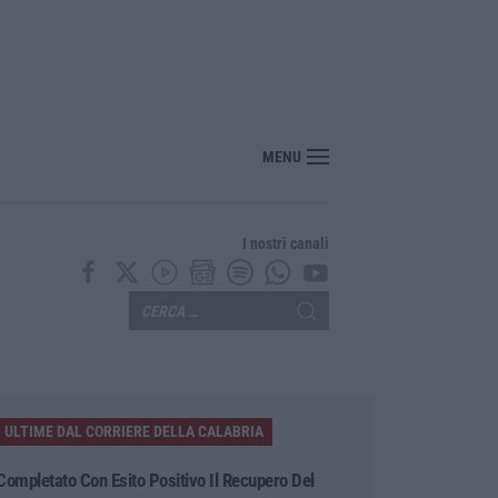
erreno e ruba dodici galline nel Crotonese, denunciato per furto
MENU
I nostri canali
ULTIME DAL CORRIERE DELLA CALABRIA
Completato Con Esito Positivo Il Recupero Del