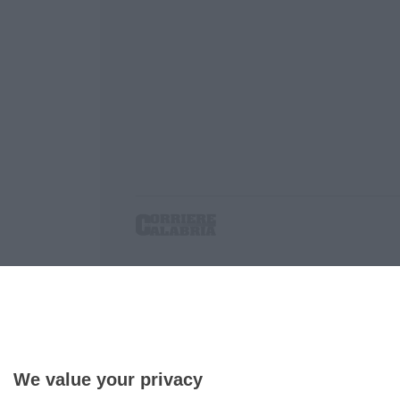
Corriere delle Calabria è una testata giornalist
P.IVA. 03199620794, Via del mare 6/G, S.Eufem
Iscrizione tribunale di Lamezia Terme 5/2011 - D
Effettua una ricerca sul Corriere delle Calabria
We value your privacy