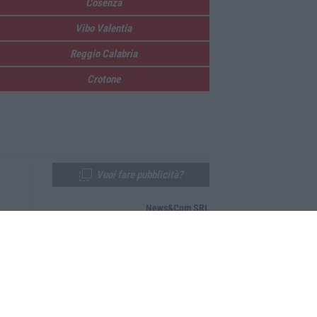
Cosenza
Vibo Valentia
Reggio Calabria
Crotone
Vuoi fare pubblicità?
News&Com SRL
Telefono:
0968-53665
Email:
newsandcom@gmail.com