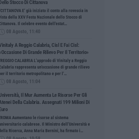
Dello Stocco Di Cittanova
“CITTANOVA E’ già iniziato il conto alla rovescia in
vista della XXV Festa Nazionale dello Stocco di
Cittanova. Il celebre evento dell’estat…
08 Agosto, 11:40
Vinitaly A Reggio Calabria, Cisl E Fai Cisl:
«Occasione Di Grande Rilievo Per Il Territorio»
“REGGIO CALABRIA L’approdo di Vinitaly a Reggio
Calabria rappresenta un’occasione di grande rilievo
per il territorio metropolitano e per l’…
08 Agosto, 11:04
Università, Il Mur Aumenta Le Risorse Per Gli
Atenei Della Calabria. Assegnati 199 Milioni Di
Euro
“ROMA Aumentano le risorse al sistema
universitario calabrese. Il Ministro dell’Università e
della Ricerca, Anna Maria Bernini, ha firmato i…
08 Agosto, 10:58