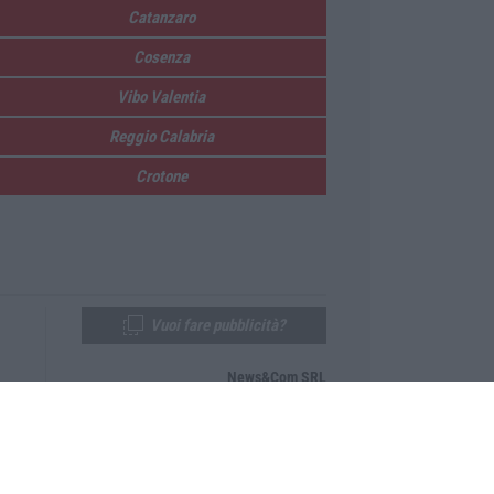
Catanzaro
Cosenza
Vibo Valentia
Reggio Calabria
Crotone
Vuoi fare pubblicità?
News&Com SRL
Telefono:
0968-53665
Email:
newsandcom@gmail.com