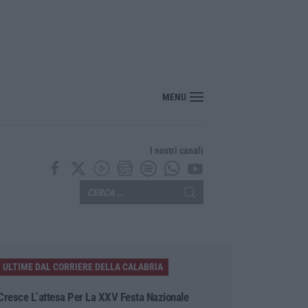
 il Mur aumenta le risorse per gli atenei della Calabria. Assegnati 199 milioni d
MENU
I nostri canali
ULTIME DAL CORRIERE DELLA CALABRIA
Cresce L’attesa Per La XXV Festa Nazionale