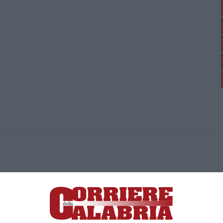
ica di News&Com S.r.l ©2012-
-2026. Tutti i diritti riservati.
ia, Lamezia Terme (CZ)
irettore responsabile Paola Militano |
Privacy