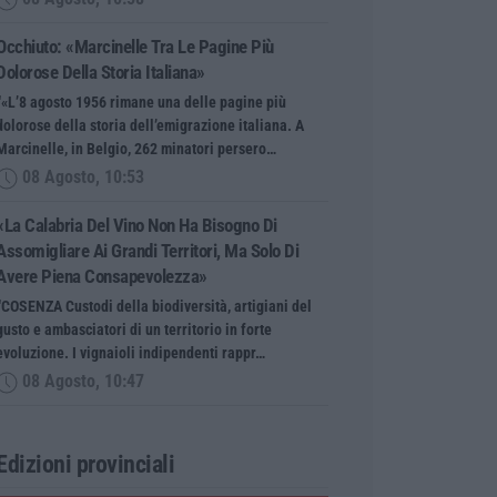
Occhiuto: «Marcinelle Tra Le Pagine Più
Dolorose Della Storia Italiana»
“«L’8 agosto 1956 rimane una delle pagine più
dolorose della storia dell’emigrazione italiana. A
Marcinelle, in Belgio, 262 minatori persero…
08 Agosto, 10:53
«La Calabria Del Vino Non Ha Bisogno Di
Assomigliare Ai Grandi Territori, Ma Solo Di
Avere Piena Consapevolezza»
“COSENZA Custodi della biodiversità, artigiani del
gusto e ambasciatori di un territorio in forte
evoluzione. I vignaioli indipendenti rappr…
08 Agosto, 10:47
Edizioni provinciali