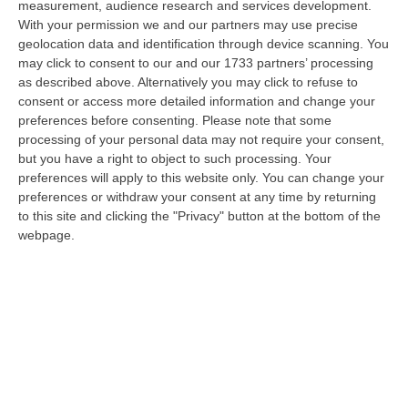
measurement, audience research and services development.
07 Agosto, 22:02
With your permission we and our partners may use precise
geolocation data and identification through device scanning. You
Renzi: «Conte? Sarebbe Delittuoso Vannaccizzare La Coalizione»
may click to consent to our and our 1733 partners’ processing
“ROMA «Conte sta giocando la sua partita, vedremo se le primarie si
as described above. Alternatively you may click to refuse to
faranno, quando e con che formato, se a due Conte-Schlein o se ci
consent or access more detailed information and change your
sarann…
preferences before consenting.
Please note that some
07 Agosto, 21:35
processing of your personal data may not require your consent,
but you have a right to object to such processing. Your
Meteo, Altri 10 Giorni Di Caldo Estremo
preferences will apply to this website only. You can change your
preferences or withdraw your consent at any time by returning
“ROMA La tregua varrà fino a domani: dopo il record di ieri con il bollino
to this site and clicking the "Privacy" button at the bottom of the
rosso per tutte le 27 città monitorate e oggi con 26 allerte mass…
webpage.
07 Agosto, 20:33
Torna In Calabria: OSM Cerca Professionisti Calabresi Che Vivono
Al Nord E Che Hanno Voglia Di Rientrare Nella Terra Di Origine
“Se per anni lasciare la Calabria è stata una scelta quasi obbligata oggi è
possibile fare un’inversione di marcia grazie ad OSM Centro Cala…
07 Agosto, 20:24