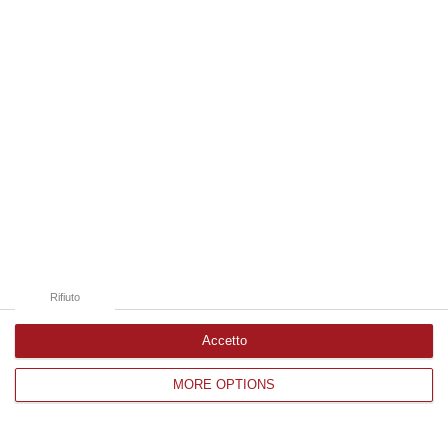
Edizioni provinciali
Catanzaro
Cosenza
Vibo Valentia
Reggio Calabria
Crotone
Rifiuto
Accetto
MORE OPTIONS
Corriere delle Calabria è una testata giornalistica di News&Com S.r.l
©2012-
-2026. Tutti i diritti riservati.
P.IVA. 03199620794, Via del mare 6/G, S.Eufemia, Lamezia Terme