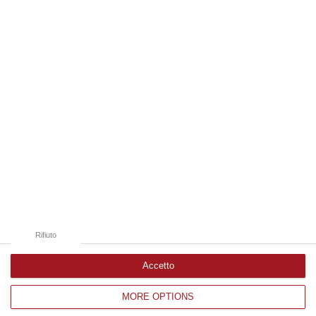
08 Agosto, 11:04
Edizioni provinciali
Catanzaro
Cosenza
Vibo Valentia
Reggio Calabria
Crotone
Rifiuto
Accetto
MORE OPTIONS
Corriere delle Calabria è una testata giornalistica di News&Com S.r.l