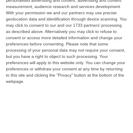
personalised advertising and content, advertising and content
innovativi e sostenibili delle imprese del Mezzogiorno, Calabria com…
measurement, audience research and services development.
08 Agosto, 12:29
With your permission we and our partners may use precise
geolocation data and identification through device scanning. You
Elettricista Morto Folgorato A Calanna, Disposta L’autopsia:
may click to consent to our and our 1733 partners’ processing
Sequestrato Il Furgone Della Ditta
as described above. Alternatively you may click to refuse to
consent or access more detailed information and change your
“REGGIO CALABRIA La Procura della Repubblica di Reggio Calabria ha
preferences before consenting.
Please note that some
disposto l’autopsia sul corpo di Antonino Fabio Calabrò, l’elettricista d…
processing of your personal data may not require your consent,
08 Agosto, 12:09
but you have a right to object to such processing. Your
preferences will apply to this website only. You can change your
Cresce L’attesa Per La XXV Festa Nazionale Dello Stocco Di
preferences or withdraw your consent at any time by returning
Cittanova
to this site and clicking the "Privacy" button at the bottom of the
“CITTANOVA E’ già iniziato il conto alla rovescia in vista della XXV Festa
webpage.
Nazionale dello Stocco di Cittanova. Il celebre evento dell’estat…
08 Agosto, 11:40
Vinitaly A Reggio Calabria, Cisl E Fai Cisl: «Occasione Di Grande
Rilievo Per Il Territorio»
“REGGIO CALABRIA L’approdo di Vinitaly a Reggio Calabria rappresenta
un’occasione di grande rilievo per il territorio metropolitano e per l’…