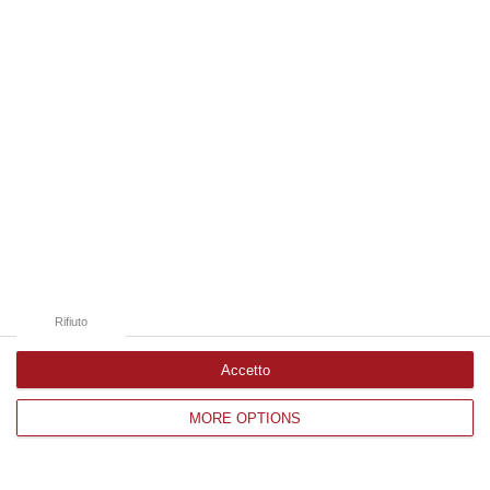
Edizioni provinciali
Catanzaro
Cosenza
Vibo Valentia
Reggio Calabria
Crotone
Rifiuto
Accetto
Corriere delle Calabria è una testata giornalistica di News&Com S.r.l
MORE OPTIONS
©2012-
-2026. Tutti i diritti riservati.
P.IVA. 03199620794, Via del mare 6/G, S.Eufemia, Lamezia Terme