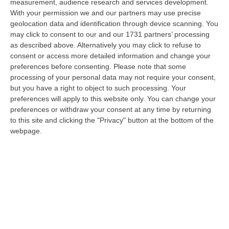
measurement, audience research and services development.
L’Orchestra Filarmonica Della Calabria Protagonista Su Rai Due. Il
With your permission we and our partners may use precise
9 Agosto In Onda “La Notte Del Mare”
geolocation data and identification through device scanning. You
may click to consent to our and our 1731 partners’ processing
“PIZZO Nella suggestiva cornice del Castello Murat di Pizzo torna “La
as described above. Alternatively you may click to refuse to
Notte del Mare”, l’evento televisivo e culturale giunto alla sua quart…
consent or access more detailed information and change your
06 Agosto, 17:37
preferences before consenting.
Please note that some
processing of your personal data may not require your consent,
Ponte, Ok Alla Fase Della Progettazione Esecutiva
but you have a right to object to such processing. Your
“ROMA Si è conclusa l’assemblea generale del Consiglio Superiore dei
preferences will apply to this website only. You can change your
Lavori Pubblici, convocata per esaminare e discutere del Collegamento
preferences or withdraw your consent at any time by returning
s…
to this site and clicking the "Privacy" button at the bottom of the
webpage.
06 Agosto, 17:12
Cedir Di Reggio, L’appalto Da 4 Milioni E Il Controllo Occulto Di
Scirocco Dietro L’impresa. «L’ha Fatto Franco, Non L’ho Fatto Io»
“REGGIO CALABRIA Un appalto pubblico da oltre quattro milioni di euro
per ridurre i consumi energetici del Centro direzionale di Reggio Cala…
06 Agosto, 17:06