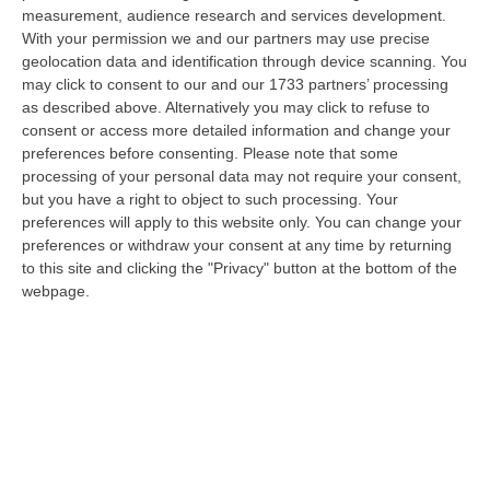
07 Agosto, 15:08
measurement, audience research and services development.
With your permission we and our partners may use precise
Trappole Vietate Per Catturare Fauna Selvatica, Ritirati A Un
geolocation data and identification through device scanning. You
“cacciatore” Di Fabrizia Cinque Fucili E 233 Munizioni
may click to consent to our and our 1733 partners’ processing
as described above. Alternatively you may click to refuse to
“FABRIZIA Nell’attività di contrasto al bracconaggio, i Carabinieri della
consent or access more detailed information and change your
Stazione di Fabrizia, con il supporto dello Squadrone Eliportato “…
preferences before consenting.
Please note that some
07 Agosto, 15:04
processing of your personal data may not require your consent,
but you have a right to object to such processing. Your
«No Alla Cancellazione Della Legge Sulla Fusione Dei Comuni,
preferences will apply to this website only. You can change your
Prima Si Ascoltino I Sindaci»
preferences or withdraw your consent at any time by returning
“REGGIO CALABRIA «Non si può sostenere che in Calabria ci siano troppi
to this site and clicking the "Privacy" button at the bottom of the
Comuni e che sia necessario favorire fusioni e gestione associata dei…
webpage.
07 Agosto, 15:03
Beni Culturali, Arrivano In Calabria 5,8 Milioni Di Euro. Ecco Gli
Interventi Previsti
“«In arrivo in Calabria 5.785.112 di euro per le annualità 2025-2027,
sbloccati ora in via definitiva, grazie al Piano Strategico “Grandi pr…
07 Agosto, 14:53