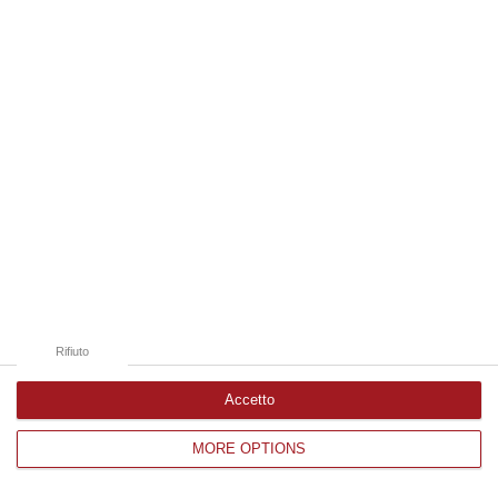
Edizioni provinciali
Catanzaro
Cosenza
Vibo Valentia
Reggio Calabria
Crotone
Rifiuto
Accetto
MORE OPTIONS
Corriere delle Calabria è una testata giornalistica di News&Com S.r.l
©2012-
-2026. Tutti i diritti riservati.