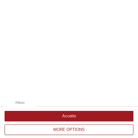
08 Agosto, 16:22
Edizioni provinciali
Catanzaro
Cosenza
Vibo Valentia
Reggio Calabria
Crotone
Rifiuto
Accetto
MORE OPTIONS
Corriere delle Calabria è una testata giornalistica di News&Com S.r.l