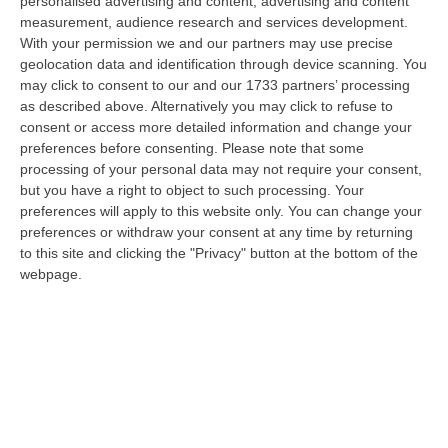
personalised advertising and content, advertising and content
“CATANZARO Un piccolo foglio che arriva dal carcere e diventa, nel
measurement, audience research and services development.
racconto del collaboratore di giustizia, una sorta di lasciapassare. Rocc…
With your permission we and our partners may use precise
08 Agosto, 18:01
geolocation data and identification through device scanning. You
may click to consent to our and our 1733 partners’ processing
Dall’inferno Di Marcinelle Alla Sicurezza Di Oggi, Un Monito
as described above. Alternatively you may click to refuse to
Inascoltato Che Dura Da 70 Anni
consent or access more detailed information and change your
preferences before consenting.
Please note that some
“Il disastro di Marcinelle, avvenuto settant’anni orsono, l’8 agosto 1956,
processing of your personal data may not require your consent,
nella miniera Bois du Cazier in Belgio, che provocò la morte di 2…
but you have a right to object to such processing. Your
08 Agosto, 17:20
preferences will apply to this website only. You can change your
preferences or withdraw your consent at any time by returning
Incendio Al Policlinico Gemelli, Evacuati Diversi Pazienti
to this site and clicking the "Privacy" button at the bottom of the
“Un incendio è divampato nella centrale elettrica adiacente al centro
webpage.
dialisi del Policlinico Gemelli di Roma. Tutti i pazienti sono stati t…
08 Agosto, 16:37
La Magia Di Pinocchio A Panettieri: Il Piccolo Borgo Si Trasforma
In Fiaba – FOTO E VIDEO
“È il luogo che più di ogni altro ha saputo costruire il racconto
scenografico di una storia sacra, quella della natività. A Panettieri il P…