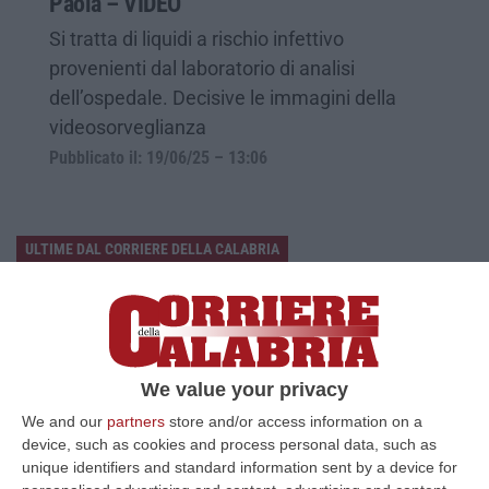
Paola – VIDEO
Si tratta di liquidi a rischio infettivo
provenienti dal laboratorio di analisi
dell’ospedale. Decisive le immagini della
videosorveglianza
Pubblicato il: 19/06/25 – 13:06
ULTIME DAL CORRIERE DELLA CALABRIA
Il Ssn Recupera Personale: +1,6% Secondo L’ultima Rilevazione
Ministeriale
“ROMA Il Servizio sanitario nazionale continua a recuperare personale
dopo gli anni di contrazione che hanno caratterizzato il decennio scor…
We value your privacy
08 Agosto, 18:05
We and our
partners
store and/or access information on a
device, such as cookies and process personal data, such as
’Ndrangheta, Il Bigliettino Dal Carcere Per Il Controllo Dei Boschi.
unique identifiers and standard information sent by a device for
«Dovevamo Rispettare Mallamace»