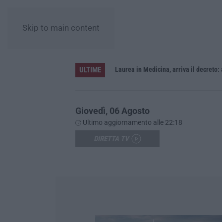
Skip to main content
ULTIME
Sistema bibliotecario vibonese, la dura replica di Soriano e Romeo: «Il fallimento è di chi ha staccato la spina»
Laurea in Medicina, arriva il decreto:
Giovedì, 06 Agosto
Ultimo aggiornamento alle 22:18
DIRETTA TV