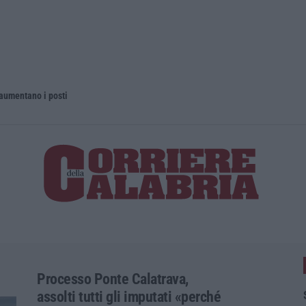
 aumentano i posti
La rivista 
Processo Ponte Calatrava,
assolti tutti gli imputati «perché