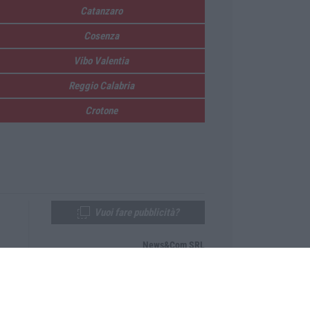
Catanzaro
Cosenza
Vibo Valentia
Reggio Calabria
Crotone
Vuoi fare pubblicità?
News&Com SRL
Telefono:
0968-53665
Email:
newsandcom@gmail.com