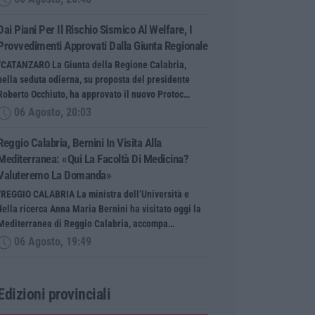
Dai Piani Per Il Rischio Sismico Al Welfare, I
Provvedimenti Approvati Dalla Giunta Regionale
“CATANZARO La Giunta della Regione Calabria,
nella seduta odierna, su proposta del presidente
Roberto Occhiuto, ha approvato il nuovo Protoc…
06 Agosto, 20:03
Reggio Calabria, Bernini In Visita Alla
Mediterranea: «Qui La Facoltà Di Medicina?
Valuteremo La Domanda»
“REGGIO CALABRIA La ministra dell’Università e
della ricerca Anna Maria Bernini ha visitato oggi la
Mediterranea di Reggio Calabria, accompa…
06 Agosto, 19:49
Edizioni provinciali