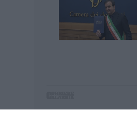
Corriere delle Calabria è una testata giornalist
P.IVA. 03199620794, Via del mare 6/G, S.Eufem
Iscrizione tribunale di Lamezia Terme 5/2011 - D