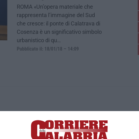
ROMA «Un’opera materiale che
rappresenta l’immagine del Sud
che cresce: il ponte di Calatrava di
Cosenza è un significativo simbolo
urbanistico di qu…
Pubblicato il: 18/01/18 – 14:09
ica di News&Com S.r.l ©2012-
-2026. Tutti i diritti riservati.
ia, Lamezia Terme (CZ)
irettore responsabile Paola Militano |
Privacy