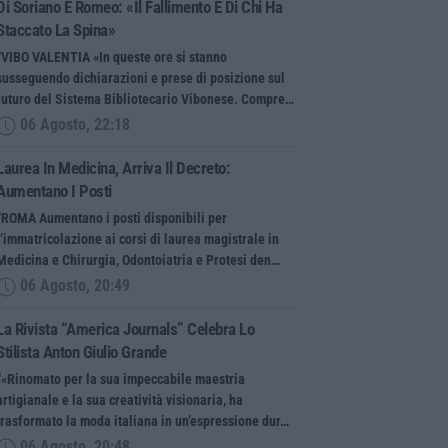
Di Soriano E Romeo: «Il Fallimento È Di Chi Ha
Staccato La Spina»
“VIBO VALENTIA «In queste ore si stanno
susseguendo dichiarazioni e prese di posizione sul
futuro del Sistema Bibliotecario Vibonese. Compre…
06 Agosto, 22:18
Laurea In Medicina, Arriva Il Decreto:
Aumentano I Posti
“ROMA Aumentano i posti disponibili per
l’immatricolazione ai corsi di laurea magistrale in
Medicina e Chirurgia, Odontoiatria e Protesi den…
06 Agosto, 20:49
La Rivista “America Journals” Celebra Lo
Stilista Anton Giulio Grande
“«Rinomato per la sua impeccabile maestria
artigianale e la sua creatività visionaria, ha
trasformato la moda italiana in un’espressione dur…
06 Agosto, 20:48