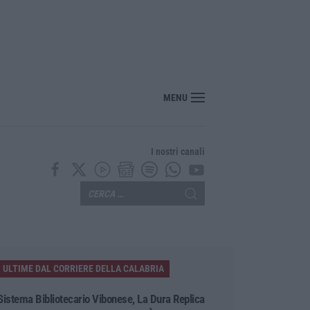
“America Journals” celebra lo stilista Anton Giulio Grande
MENU
I nostri canali
ULTIME DAL CORRIERE DELLA CALABRIA
Sistema Bibliotecario Vibonese, La Dura Replica