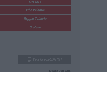
Cosenza
Vibo Valentia
Reggio Calabria
Crotone
Vuoi fare pubblicità?
News&Com SRL
Telefono:
0968-53665
Email:
newsandcom@gmail.com