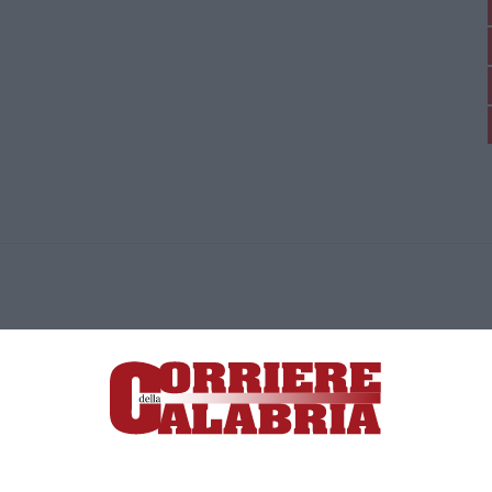
ica di News&Com S.r.l ©2012-
-2026. Tutti i diritti riservati.
ia, Lamezia Terme (CZ)
irettore responsabile Paola Militano |
Privacy