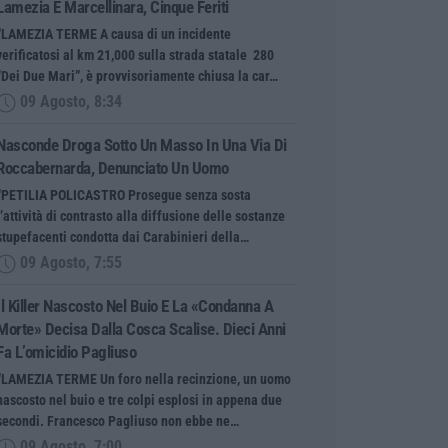
Lamezia E Marcellinara, Cinque Feriti
“LAMEZIA TERME A causa di un incidente
verificatosi al km 21,000 sulla strada statale 280
“Dei Due Mari”, è provvisoriamente chiusa la car…
09 Agosto, 8:34
Nasconde Droga Sotto Un Masso In Una Via Di
Roccabernarda, Denunciato Un Uomo
“PETILIA POLICASTRO Prosegue senza sosta
l’attività di contrasto alla diffusione delle sostanze
stupefacenti condotta dai Carabinieri della…
09 Agosto, 7:55
Il Killer Nascosto Nel Buio E La «condanna A
Morte» Decisa Dalla Cosca Scalise. Dieci Anni
Fa L’omicidio Pagliuso
“LAMEZIA TERME Un foro nella recinzione, un uomo
nascosto nel buio e tre colpi esplosi in appena due
secondi. Francesco Pagliuso non ebbe ne…
09 Agosto, 7:00