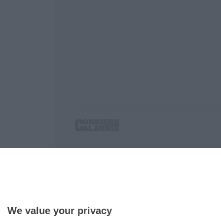
Corriere delle Calabria è una testata giornalist
P.IVA. 03199620794, Via del mare 6/G, S.Eufem
Iscrizione tribunale di Lamezia Terme 5/2011 - D
Effettua una ricerca sul Corriere delle Calabria
We value your privacy