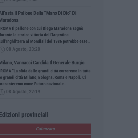
All’asta Il Pallone Della “mano Di Dio” Di
Maradona
“ROMA Il pallone con cui Diego Maradona segnò
durante la storica vittoria dell’Argentina
sull’Inghilterra ai Mondiali del 1986 potrebbe esse…
08 Agosto, 23:28
Milano, Vannacci Candida Il Generale Burgio
“ROMA “La sfida delle grandi città correremo in tutte
le grandi città Milano, Bologna, Roma e Napoli. Ci
presenteremo come Futuro nazionale…
08 Agosto, 22:19
Edizioni provinciali
Catanzaro