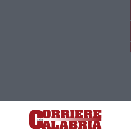
ica di News&Com S.r.l ©2012-
-2026. Tutti i diritti riservati.
ia, Lamezia Terme (CZ)
irettore responsabile Paola Militano |
Privacy