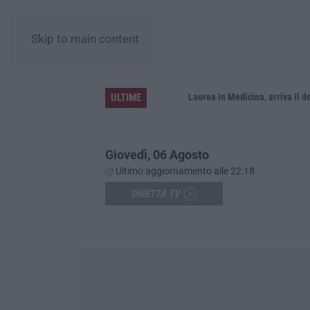
Skip to main content
ULTIME
Sistema bibliotecario vibonese, la dura replica di Soriano e Romeo: «Il fallimento è di chi ha staccato la spina»
Laurea in Medicina, arriva il decreto:
Giovedì, 06 Agosto
Ultimo aggiornamento alle 22:18
DIRETTA TV