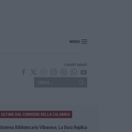
“America Journals” celebra lo stilista Anton Giulio Grande
MENU
I nostri canali
ULTIME DAL CORRIERE DELLA CALABRIA
Sistema Bibliotecario Vibonese, La Dura Replica