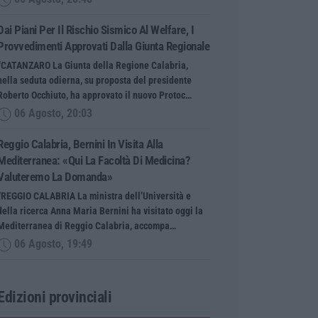
Dai Piani Per Il Rischio Sismico Al Welfare, I
Provvedimenti Approvati Dalla Giunta Regionale
“CATANZARO La Giunta della Regione Calabria,
nella seduta odierna, su proposta del presidente
Roberto Occhiuto, ha approvato il nuovo Protoc…
06 Agosto, 20:03
Reggio Calabria, Bernini In Visita Alla
Mediterranea: «Qui La Facoltà Di Medicina?
Valuteremo La Domanda»
“REGGIO CALABRIA La ministra dell’Università e
della ricerca Anna Maria Bernini ha visitato oggi la
Mediterranea di Reggio Calabria, accompa…
06 Agosto, 19:49
Edizioni provinciali