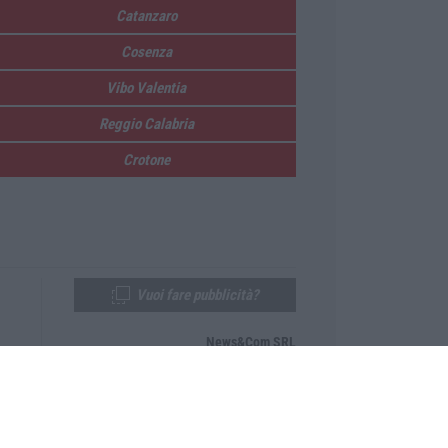
Catanzaro
Cosenza
Vibo Valentia
Reggio Calabria
Crotone
Vuoi fare pubblicità?
News&Com SRL
Telefono:
0968-53665
Email:
newsandcom@gmail.com