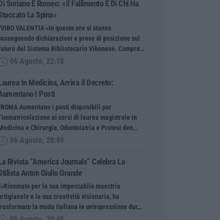
Di Soriano E Romeo: «Il Fallimento È Di Chi Ha
Staccato La Spina»
“VIBO VALENTIA «In queste ore si stanno
susseguendo dichiarazioni e prese di posizione sul
futuro del Sistema Bibliotecario Vibonese. Compre…
06 Agosto, 22:18
Laurea In Medicina, Arriva Il Decreto:
Aumentano I Posti
“ROMA Aumentano i posti disponibili per
l’immatricolazione ai corsi di laurea magistrale in
Medicina e Chirurgia, Odontoiatria e Protesi den…
06 Agosto, 20:49
La Rivista “America Journals” Celebra Lo
Stilista Anton Giulio Grande
“«Rinomato per la sua impeccabile maestria
artigianale e la sua creatività visionaria, ha
trasformato la moda italiana in un’espressione dur…
06 Agosto, 20:48