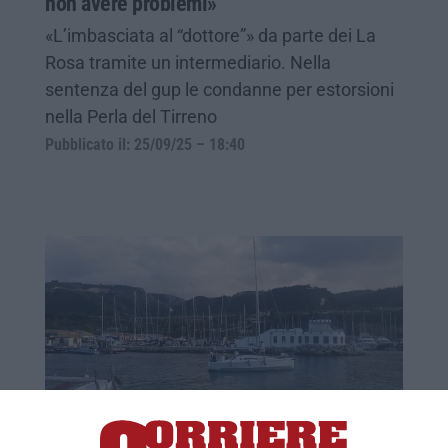
non avere problemi»
«L’imbasciata al “dottore”» da parte dei La
Rosa tramite un intermediario. Nella
sentenza del gup le condanne per estorsioni
nella Perla del Tirreno
Pubblicato il: 25/09/25 – 18:40
Tropea, al via la prima edizione della