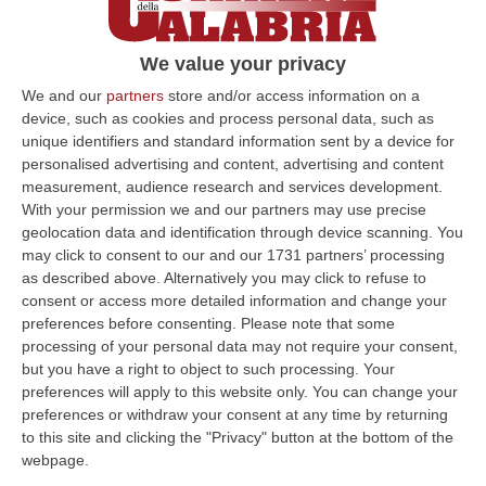
"Velagiocate – Coppa Peter Pan"
Si tratta di una regata non tradizionale, un
We value your privacy
evento con aspetti agonistici e ludici, per
We and our
partners
store and/or access information on a
scrollarsi di dosso con giochi, risate e prove
device, such as cookies and process personal data, such as
di abilità un…
unique identifiers and standard information sent by a device for
personalised advertising and content, advertising and content
Pubblicato il: 17/06/20 – 12:01
measurement, audience research and services development.
With your permission we and our partners may use precise
geolocation data and identification through device scanning. You
may click to consent to our and our 1731 partners’ processing
ULTIME DAL CORRIERE DELLA CALABRIA
as described above. Alternatively you may click to refuse to
consent or access more detailed information and change your
Sistema Bibliotecario Vibonese, La Dura Replica Di Soriano E
preferences before consenting.
Please note that some
Romeo: «Il Fallimento È Di Chi Ha Staccato La Spina»
processing of your personal data may not require your consent,
“VIBO VALENTIA «In queste ore si stanno susseguendo dichiarazioni e
but you have a right to object to such processing. Your
prese di posizione sul futuro del Sistema Bibliotecario Vibonese.
preferences will apply to this website only. You can change your
Compre…
preferences or withdraw your consent at any time by returning
06 Agosto, 22:18
to this site and clicking the "Privacy" button at the bottom of the
webpage.
Laurea In Medicina, Arriva Il Decreto: Aumentano I Posti