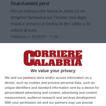
finanziamenti persi
Per un colosso che lascia lo Jonio c’è un
progetto fantasma sul Tirreno: così dopo
ritardi e annunci si rischia di dire addio a 20
milioni di euro
Pubblicato il: 02/02/25 – 17:30
We value your privacy
We and our
partners
store and/or access information on a
device, such as cookies and process personal data, such as
unique identifiers and standard information sent by a device for
personalised advertising and content, advertising and content
measurement, audience research and services development.
With your permission we and our partners may use precise