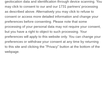
Paola, arriva il parere favorevole del
geolocation data and identification through device scanning. You
Cipess al progetto del porto turistico
may click to consent to our and our 1731 partners’ processing
as described above. Alternatively you may click to refuse to
L’annuncio del sottosegretario Morelli: il
consent or access more detailed information and change your
progetto è volto alla promozione di servizi
preferences before consenting.
Please note that some
per oltre 250 milioni di euro
processing of your personal data may not require your consent,
but you have a right to object to such processing. Your
Pubblicato il: 09/10/24 – 18:40
preferences will apply to this website only. You can change your
preferences or withdraw your consent at any time by returning
to this site and clicking the "Privacy" button at the bottom of the
webpage.
Presentato a Paola il progetto per la