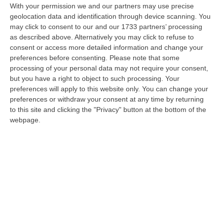
CATANZARO I sostituti procuratori della
With your permission we and our partners may use precise
Repubblica di Salerno Alfano e Minerva, nella
geolocation data and identification through device scanning. You
may click to consent to our and our 1733 partners’ processing
requisitoria del processo per illecita
as described above. Alternatively you may click to refuse to
avocazione dell’inchiest…
consent or access more detailed information and change your
Pubblicato il: 03/03/16 – 17:32
preferences before consenting.
Please note that some
processing of your personal data may not require your consent,
but you have a right to object to such processing. Your
preferences will apply to this website only. You can change your
preferences or withdraw your consent at any time by returning
to this site and clicking the "Privacy" button at the bottom of the
webpage.
Raffica di prescrizioni al processo
Poseidone