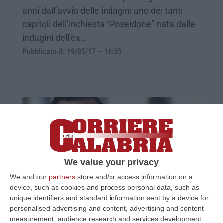
anni dall’avvio delle indagini uno dei tanti
capitoli dell’inchiesta “Poseidone” nata dalle
indagini dell’ex…
Pubblicato il: 19/05/17 – 16:35
We value your privacy
We and our
partners
store and/or access information on a
device, such as cookies and process personal data, such as
Caso de Magistris, chieste le condanne di
unique identifiers and standard information sent by a device for
personalised advertising and content, advertising and content
Murone, Pittelli, Galati e Saladino
measurement, audience research and services development.