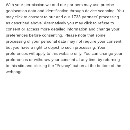
With your permission we and our partners may use precise
Pubblicato il: 20/10/24 – 19:07
geolocation data and identification through device scanning. You
may click to consent to our and our 1733 partners’ processing
as described above. Alternatively you may click to refuse to
consent or access more detailed information and change your
preferences before consenting.
Please note that some
processing of your personal data may not require your consent,
but you have a right to object to such processing. Your
preferences will apply to this website only. You can change your
preferences or withdraw your consent at any time by returning
to this site and clicking the "Privacy" button at the bottom of the
webpage.
Arrivano pioggia, vento e neve: Italia in
balìa del maltempo
Le temperature caleranno nelle zone più
piovose, ma saliranno al Sud con 30 gradi in
Calabria