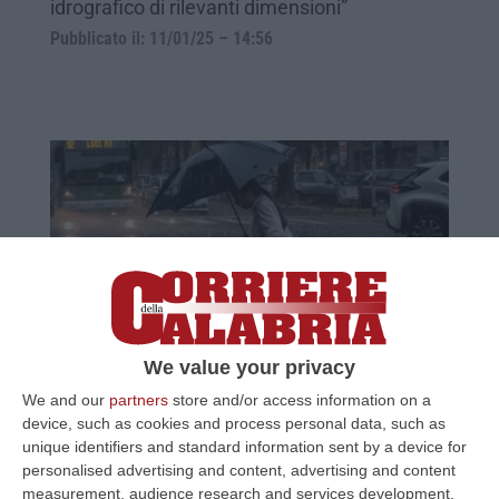
idrografico di rilevanti dimensioni”
Pubblicato il: 11/01/25 – 14:56
Maltempo in Calabria, domani previsti
We value your privacy
temporali sul settore jonico
We and our
partners
store and/or access information on a
device, such as cookies and process personal data, such as
L’area perturbata sulle regioni meridionali
unique identifiers and standard information sent by a device for
tende a spostarsi lentamente verso sud-
personalised advertising and content, advertising and content
ovest
measurement, audience research and services development.