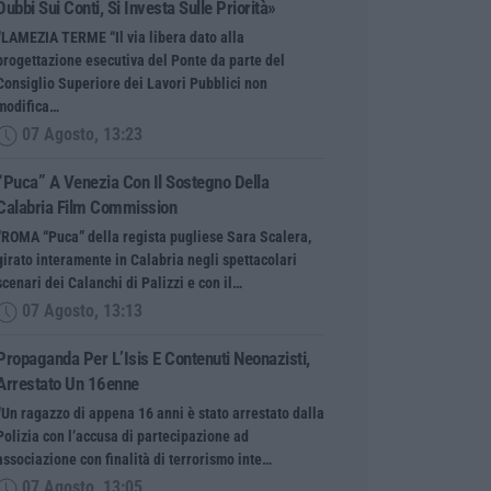
Dubbi Sui Conti, Si Investa Sulle Priorità»
“LAMEZIA TERME “Il via libera dato alla
progettazione esecutiva del Ponte da parte del
Consiglio Superiore dei Lavori Pubblici non
modifica…
07 Agosto, 13:23
“Puca” A Venezia Con Il Sostegno Della
Calabria Film Commission
“ROMA “Puca” della regista pugliese Sara Scalera,
girato interamente in Calabria negli spettacolari
scenari dei Calanchi di Palizzi e con il…
07 Agosto, 13:13
Propaganda Per L’Isis E Contenuti Neonazisti,
Arrestato Un 16enne
“Un ragazzo di appena 16 anni è stato arrestato dalla
Polizia con l’accusa di partecipazione ad
associazione con finalità di terrorismo inte…
07 Agosto, 13:05