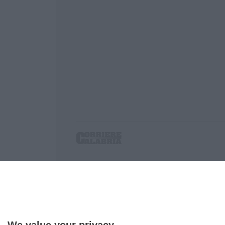
Corriere delle Calabria è una testata giornalist
P.IVA. 03199620794, Via del mare 6/G, S.Eufem
Iscrizione tribunale di Lamezia Terme 5/2011 - D
Effettua una ricerca sul Corriere delle Calabria