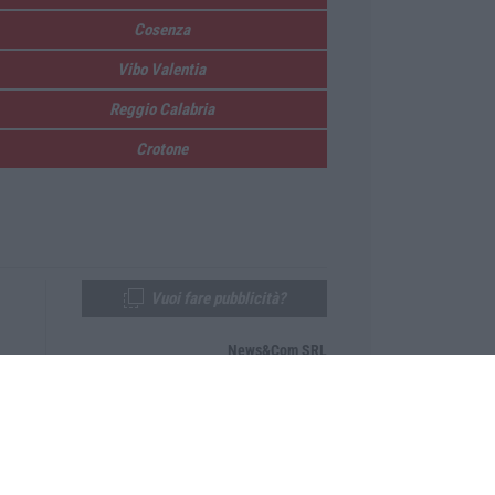
Cosenza
Vibo Valentia
Reggio Calabria
Crotone
Vuoi fare pubblicità?
News&Com SRL
Telefono:
0968-53665
Email:
newsandcom@gmail.com