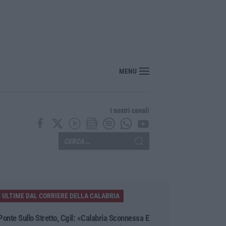
per l’Isis e contenuti neonazisti, arrestato un 16enne
MENU
I nostri canali
ULTIME DAL CORRIERE DELLA CALABRIA
Ponte Sullo Stretto, Cgil: «Calabria Sconnessa E