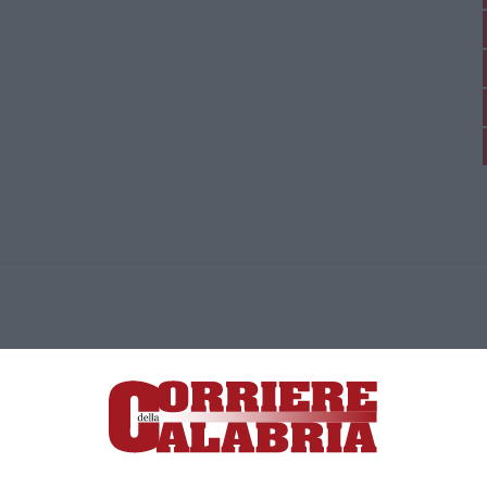
ica di News&Com S.r.l ©2012-
-2026. Tutti i diritti riservati.
ia, Lamezia Terme (CZ)
irettore responsabile Paola Militano |
Privacy