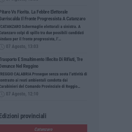
Pitaro Vs Fiorita. La Febbre Elettorale
Surriscalda Il Fronte Progressista A Catanzaro
“CATANZARO Schermaglie elettorali a sinistra. A
Catanzaro colpi di spillo tra due possibili candidati
sindaco per il fronte progressista, l’…
07 Agosto, 13:03
Trasporto E Smaltimento Illecito Di Rifiuti, Tre
Denunce Nel Reggino
“REGGIO CALABRIA Prosegue senza sosta l’attività di
contrasto ai reati ambientali condotta dai
Carabinieri del Comando Provinciale di Reggio…
07 Agosto, 12:10
Edizioni provinciali
Catanzaro