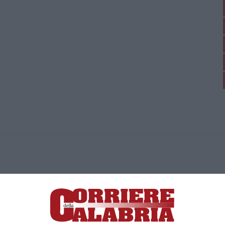
ica di News&Com S.r.l ©2012-
-2026. Tutti i diritti riservati.
ia, Lamezia Terme (CZ)
irettore responsabile Paola Militano |
Privacy