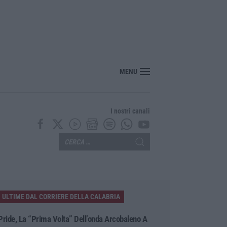
ecco l’ordinanza sul divieto per i 14enni in strada senza accompagnamento
MENU
I nostri canali
ULTIME DAL CORRIERE DELLA CALABRIA
Pride, La “prima Volta” Dell’onda Arcobaleno A