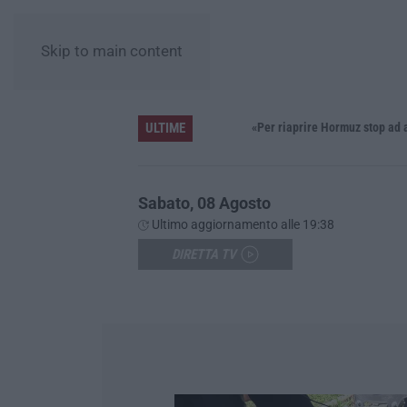
Skip to main content
ULTIME
Pride, la “prima volta” dell’onda arcobaleno a Catanzaro. In migliaia in marcia per i diritti e la libertà – FOTO
«Per riaprire Hormuz stop ad attacchi
Sabato, 08 Agosto
Ultimo aggiornamento alle 19:38
DIRETTA TV