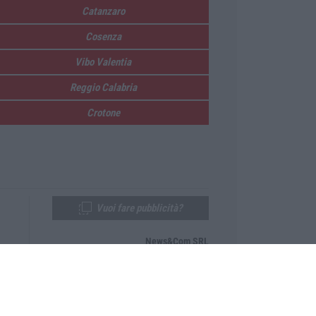
Catanzaro
Cosenza
Vibo Valentia
Reggio Calabria
Crotone
Vuoi fare pubblicità?
News&Com SRL
Telefono:
0968-53665
Email:
newsandcom@gmail.com