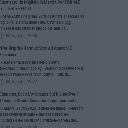
Catanzaro. In Migliaia In Marcia Per I Diritti E
La Libertà – FOTO
“CATANZARO Una prima volta destinata a lasciare un
segno nella storia della città. Catanzaro oggi
celebra il suo primo Pride: colori, musica…
08 Agosto, 19:38
«Per Riaprire Hormuz Stop Ad Attacchi E
Sanzioni»
“ROMA Per la riapertura dello Stretto
di Hormuz l’Iran chiede agli Stati Uniti di revocare il
blocco navale e le sanzioni contro l’Iran, di…
08 Agosto, 19:27
Diamante, Ecco L’ordinanza Sul Divieto Per I
14enni In Strada Senza Accompagnamento
“DIAMANTE (COSENZA) Tutela dei minori, contrasto
ai fenomeni di disagio e devianza minorile,
sicurezza e decoro urbano, fruizione serena del…
08 Agosto, 18:40