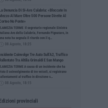
La Denuncia Di Si-Avs Calabria: «Bloccate In
Mezzo Al Mare Oltre 500 Persone Dirette Al
Corteo No Ponte»
“LAMEZIA TERME Il segretario regionale Sinistra
Italiana Avs della Calabria, Fernando Pignataro, in
una nota ha segnala il ritardo con il q…
08 Agosto, 18:25
Incidente Coinvolge Tre Auto Sull’A2, Traffico
Rallentato Tra Altilia Grimaldi E San Mango
“LAMEZIA TERME A causa di un incidente che ha
visto il coinvolgimento di tre veicoli, si registrano
rallentamenti al traffico in direzione s…
08 Agosto, 18:15
Edizioni provinciali