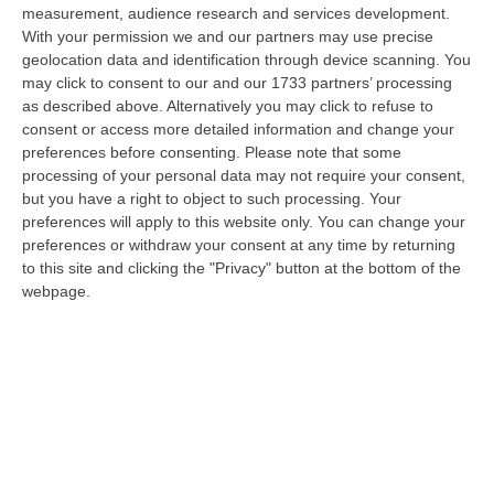
09 Agosto, 20:31
measurement, audience research and services development.
With your permission we and our partners may use precise
Lavori Al Calopinace, Pititto (Cgil): «Il Caldo Non Ha Colore
geolocation data and identification through device scanning. You
Politico, Le Regole Valgono Per Tutti Anche Per Il Sindaco»
may click to consent to our and our 1733 partners’ processing
as described above. Alternatively you may click to refuse to
“REGGIO CALABRIA “In Calabria, di fronte alle temperature estreme e ai
consent or access more detailed information and change your
rischi connessi allo stress termico, è stata adottata – ricorda il Se…
preferences before consenting.
Please note that some
09 Agosto, 20:12
processing of your personal data may not require your consent,
but you have a right to object to such processing. Your
Un’altra Settimana Di Caldo, Sarà Un Ferragosto A 40 Gradi
preferences will apply to this website only. You can change your
“ROMA Breve tregua temporalesca, poi caldo intenso per la settimana di
preferences or withdraw your consent at any time by returning
Ferragosto, quando si raggiungeranno i 38-39 gradi in diverse città…
to this site and clicking the "Privacy" button at the bottom of the
09 Agosto, 19:25
webpage.
Se Il Turismo Delle Radici È Anche Musica: L’11 A San Lucido La
Performance “La Leggenda Di Cilla E I Racconti Del Mare”
“SAN LUCIDO La performance de “La leggenda di Cilla e I racconti del
mare”, l’opera composta dal maestro Maurizio Dones incentrata sulla
cel…
09 Agosto, 19:00