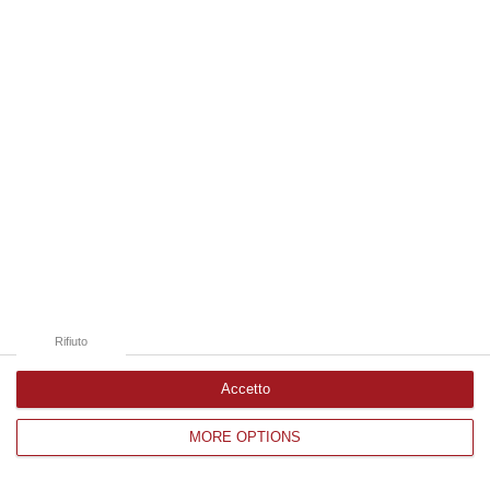
Edizioni provinciali
Catanzaro
Cosenza
Vibo Valentia
Reggio Calabria
Crotone
Rifiuto
Accetto
MORE OPTIONS
Corriere delle Calabria è una testata giornalistica di News&Com S.r.l
©2012-
-2026. Tutti i diritti riservati.