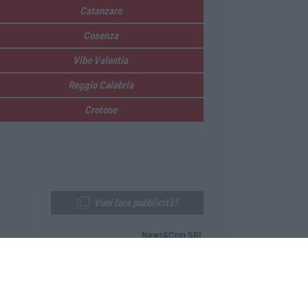
Catanzaro
Cosenza
Vibo Valentia
Reggio Calabria
Crotone
Vuoi fare pubblicità?
News&Com SRL
Telefono:
0968-53665
Email:
newsandcom@gmail.com