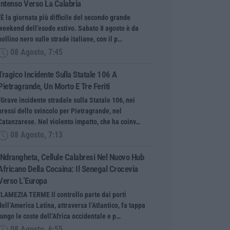
Intenso Verso La Calabria
“È la giornata più difficile del secondo grande
weekend dell’esodo estivo. Sabato 8 agosto è da
bollino nero sulle strade italiane, con il p…
08 Agosto, 7:45
Tragico Incidente Sulla Statale 106 A
Pietragrande, Un Morto E Tre Feriti
“Grave incidente stradale sulla Statale 106, nei
pressi dello svincolo per Pietragrande, nel
Catanzarese. Nel violento impatto, che ha coinv…
08 Agosto, 7:13
’Ndrangheta, Cellule Calabresi Nel Nuovo Hub
Africano Della Cocaina: Il Senegal Crocevia
Verso L’Europa
“LAMEZIA TERME Il controllo parte dai porti
dell’America Latina, attraversa l’Atlantico, fa tappa
lungo le coste dell’Africa occidentale e p…
08 Agosto, 6:55