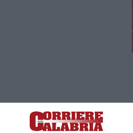
ica di News&Com S.r.l ©2012-
-2026. Tutti i diritti riservati.
ia, Lamezia Terme (CZ)
irettore responsabile Paola Militano |
Privacy