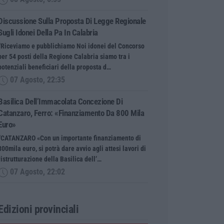
Discussione Sulla Proposta Di Legge Regionale
Sugli Idonei Della Pa In Calabria
“Riceviamo e pubblichiamo Noi idonei del Concorso
per 54 posti della Regione Calabria siamo tra i
potenziali beneficiari della proposta d…
07 Agosto, 22:35
Basilica Dell’Immacolata Concezione Di
Catanzaro, Ferro: «finanziamento Da 800 Mila
Euro»
“CATANZARO «Con un importante finanziamento di
800mila euro, si potrà dare avvio agli attesi lavori di
ristrutturazione della Basilica dell’…
07 Agosto, 22:02
Edizioni provinciali