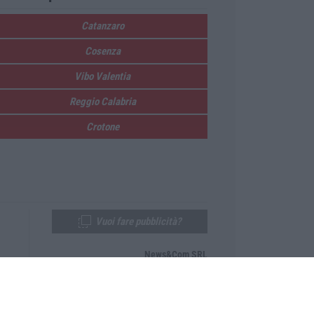
Catanzaro
Cosenza
Vibo Valentia
Reggio Calabria
Crotone
Vuoi fare pubblicità?
News&Com SRL
Telefono:
0968-53665
Email:
newsandcom@gmail.com