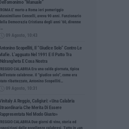
Dell’omonimo “manuale”
“ROMA E’ morto a Roma ieri pomeriggio
Massimiliano Cencelli, aveva 90 anni. Funzionario
della Democrazia Cristiana degli anni ’60, divenne
f…
09 Agosto, 10:43
Antonino Scopelliti, Il “giudice Solo” Contro Le
Mafie. L’agguato Nel 1991 E Il Patto Tra
‘ndrangheta E Cosa Nostra
“REGGIO CALABRIA Era una calda giornata, tipica
dell’estate calabrese. Il “giudice solo”, come era
stato ribattezzato, Antonino Scopelliti…
09 Agosto, 10:31
Vinitaly A Reggio, Caligiuri: «Una Calabria
Straordinaria Che Merita Di Essere
Rappresentata Nel Modo Giusto»
“REGGIO CALABRIA Due giorni di vino, storia ed
esposizioni delle eccellenze calabresi. Tutto in «un