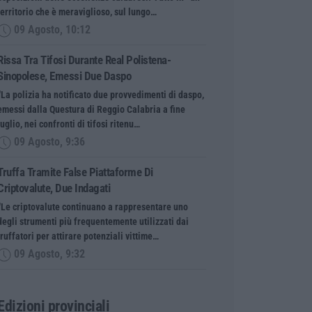
territorio che è meraviglioso, sul lungo…
09 Agosto, 10:12
Rissa Tra Tifosi Durante Real Polistena-
Sinopolese, Emessi Due Daspo
“La polizia ha notificato due provvedimenti di daspo,
emessi dalla Questura di Reggio Calabria a fine
luglio, nei confronti di tifosi ritenu…
09 Agosto, 9:36
Truffa Tramite False Piattaforme Di
Criptovalute, Due Indagati
“Le criptovalute continuano a rappresentare uno
degli strumenti più frequentemente utilizzati dai
truffatori per attirare potenziali vittime…
09 Agosto, 9:32
Edizioni provinciali