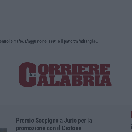
Antonino Scopelliti, il “giudice solo” contro le mafie. L’agguato nel 1991 e il patto tra ‘ndrangheta e Cosa nostra
Premio Scopigno a Juric per la
promozione con il Crotone