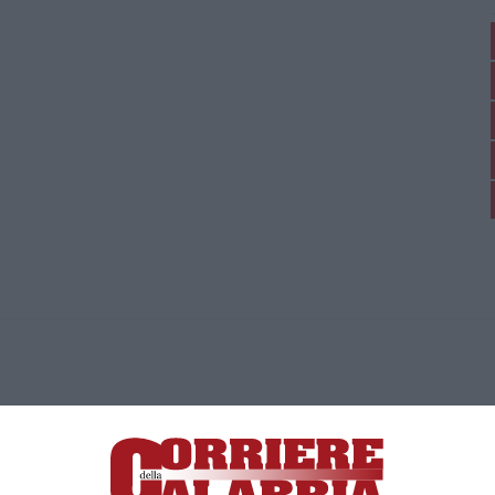
ica di News&Com S.r.l ©2012-
-2026. Tutti i diritti riservati.
ia, Lamezia Terme (CZ)
irettore responsabile Paola Militano |
Privacy