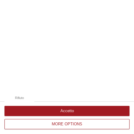
08 Agosto, 13:18
Edizioni provinciali
Catanzaro
Cosenza
Vibo Valentia
Reggio Calabria
Crotone
Rifiuto
Accetto
MORE OPTIONS
Corriere delle Calabria è una testata giornalistica di News&Com S.r.l