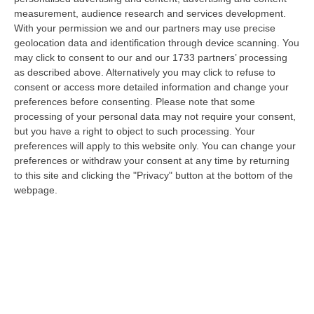
08 Agosto, 15:54
measurement, audience research and services development.
With your permission we and our partners may use precise
Meloni Contro Cgil: «Vergognoso». Landini: «Non Ci Voltiamo
geolocation data and identification through device scanning. You
Mai»
may click to consent to our and our 1733 partners’ processing
” «Voltare le spalle durante la commemorazione di Marcinelle è un gesto
as described above. Alternatively you may click to refuse to
grave e vergognoso. Oggi, durante la cerimonia per i 262 lavoratori…
consent or access more detailed information and change your
preferences before consenting.
Please note that some
08 Agosto, 15:11
processing of your personal data may not require your consent,
but you have a right to object to such processing. Your
“Carenze Informative” E Procedure Spesso “saltate”. Le Criticità
preferences will apply to this website only. You can change your
Della Legislazione Regionale Nel 2025
preferences or withdraw your consent at any time by returning
“CATANZARO La Corte dei Conti promuove “con riserva” (con molte
to this site and clicking the "Privacy" button at the bottom of the
riserve…) la produzione legislativa della Regione Calabria nel 2025.
webpage.
Nella r…
08 Agosto, 14:34
Travolge I Ciclisti E Poi Torna Indietro Per Investirli Ancora:
Fermato
“Una mattinata in bicicletta si è trasformata in una scena di violenza a
Lanzo Torinese, lungo la strada che conduce verso Coassolo. Un auto…