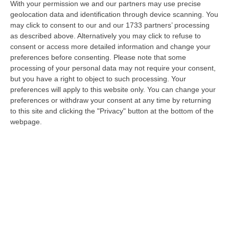
umane
With your permission we and our partners may use precise
geolocation data and identification through device scanning. You
L’on. Carmelo Puija ha deciso di lasciare
may click to consent to our and our 1733 partners’ processing
questa terra durante la scorsa notte. Si
as described above. Alternatively you may click to refuse to
trovava a Roma presso i figli. Aveva 94 anni.
consent or access more detailed information and change your
Uomo di straordinari…
preferences before consenting.
Please note that some
processing of your personal data may not require your consent,
Pubblicato il: 08/01/22 – 14:15
but you have a right to object to such processing. Your
preferences will apply to this website only. You can change your
preferences or withdraw your consent at any time by returning
to this site and clicking the "Privacy" button at the bottom of the
webpage.
Addio a Carmelo Pujia, leader della