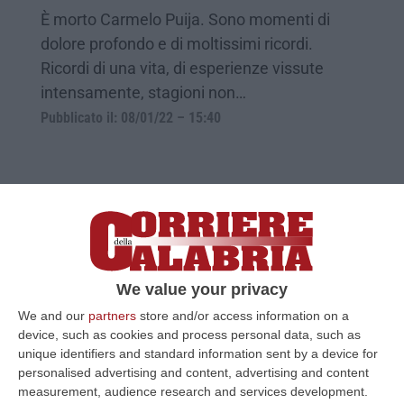
È morto Carmelo Puija. Sono momenti di
dolore profondo e di moltissimi ricordi.
Ricordi di una vita, di esperienze vissute
intensamente, stagioni non…
Pubblicato il: 08/01/22 – 15:40
We value your privacy
We and our
partners
store and/or access information on a
device, such as cookies and process personal data, such as
unique identifiers and standard information sent by a device for
personalised advertising and content, advertising and content
Pujia, l’intelligenza politica e le virtù
measurement, audience research and services development.