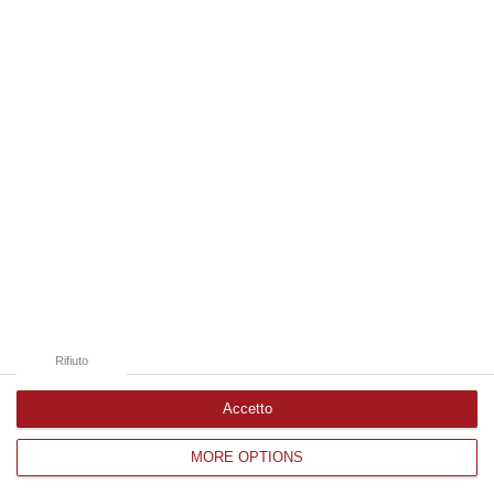
08 Agosto, 10:47
Edizioni provinciali
Catanzaro
Cosenza
Vibo Valentia
Reggio Calabria
Crotone
Rifiuto
Accetto
MORE OPTIONS
Corriere delle Calabria è una testata giornalistica di News&Com S.r.l