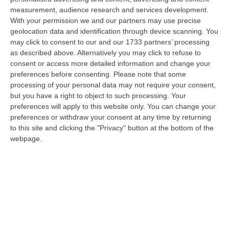
08 Agosto, 11:04
measurement, audience research and services development.
With your permission we and our partners may use precise
Università, Il Mur Aumenta Le Risorse Per Gli Atenei Della
geolocation data and identification through device scanning. You
Calabria. Assegnati 199 Milioni Di Euro
may click to consent to our and our 1733 partners’ processing
“ROMA Aumentano le risorse al sistema universitario calabrese. Il
as described above. Alternatively you may click to refuse to
Ministro dell’Università e della Ricerca, Anna Maria Bernini, ha firmato
consent or access more detailed information and change your
i…
preferences before consenting.
Please note that some
processing of your personal data may not require your consent,
08 Agosto, 10:58
but you have a right to object to such processing. Your
preferences will apply to this website only. You can change your
Occhiuto: «Marcinelle Tra Le Pagine Più Dolorose Della Storia
preferences or withdraw your consent at any time by returning
Italiana»
to this site and clicking the "Privacy" button at the bottom of the
“«L’8 agosto 1956 rimane una delle pagine più dolorose della storia
webpage.
dell’emigrazione italiana. A Marcinelle, in Belgio, 262 minatori persero…
08 Agosto, 10:53
«La Calabria Del Vino Non Ha Bisogno Di Assomigliare Ai Grandi
Territori, Ma Solo Di Avere Piena Consapevolezza»
“COSENZA Custodi della biodiversità, artigiani del gusto e ambasciatori
di un territorio in forte evoluzione. I vignaioli indipendenti rappr…