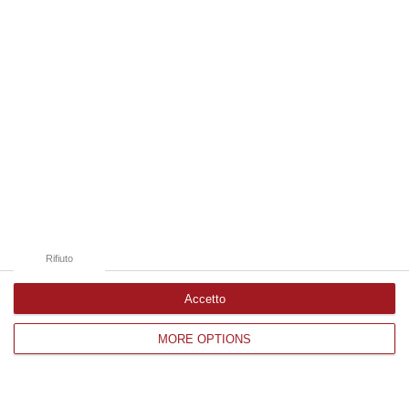
Edizioni provinciali
Catanzaro
Cosenza
Vibo Valentia
Reggio Calabria
Crotone
Rifiuto
Accetto
Corriere delle Calabria è una testata giornalistica di News&Com S.r.l
MORE OPTIONS
©2012-
-2026. Tutti i diritti riservati.
P.IVA. 03199620794, Via del mare 6/G, S.Eufemia, Lamezia Terme
(CZ)