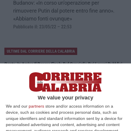
Budanov: «In corso un’operazione per
rimuovere Putin dal potere entro fine anno».
«Abbiamo fonti ovunque»
Pubblicato il: 23/05/22 – 22:53
ULTIME DAL CORRIERE DELLA CALABRIA
Ponte, In Arrivo Il Parere Finale Del Consiglio Dei Lavori Pubblici
“ROMA Va avanti l’iter autorizzativo per la realizzazione del Ponte sullo
Stretto. Per domani è atteso il parere finale del Consiglio Superi…
05 Agosto, 23:23
We value your privacy
Accoltella Coetaneo Alla Gola Durante Un Litigio, Arrestato
Sessantenne
We and our
partners
store and/or access information on a
device, such as cookies and process personal data, such as
“MAMMOLA Un sessantenne, F.S., originario della piana di Gioia Tauro, è
unique identifiers and standard information sent by a device for
stato arrestato dai carabinieri a Cinquefrondi perché accusato del t…
personalised advertising and content, advertising and content
05 Agosto, 22:07
measurement, audience research and services development.