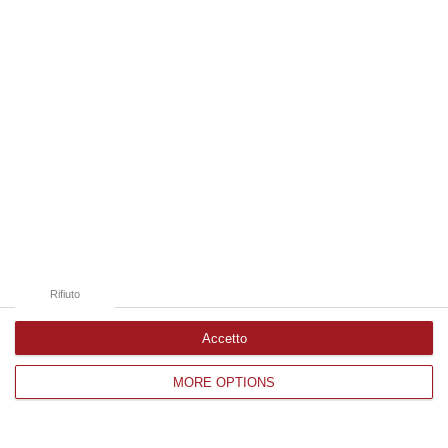
Edizioni provinciali
Catanzaro
Cosenza
Vibo Valentia
Reggio Calabria
Crotone
Rifiuto
Accetto
Corriere delle Calabria è una testata giornalistica di News&Com S.r.l
MORE OPTIONS
©2012-
-2026. Tutti i diritti riservati.
P.IVA. 03199620794, Via del mare 6/G, S.Eufemia, Lamezia Terme