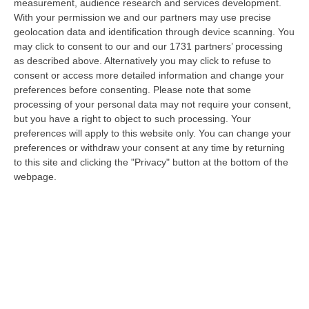
measurement, audience research and services development.
L’Orchestra Filarmonica Della Calabria Protagonista Su Rai Due. Il
With your permission we and our partners may use precise
9 Agosto In Onda “La Notte Del Mare”
geolocation data and identification through device scanning. You
may click to consent to our and our 1731 partners’ processing
“PIZZO Nella suggestiva cornice del Castello Murat di Pizzo torna “La
as described above. Alternatively you may click to refuse to
Notte del Mare”, l’evento televisivo e culturale giunto alla sua quart…
consent or access more detailed information and change your
06 Agosto, 17:37
preferences before consenting.
Please note that some
processing of your personal data may not require your consent,
Ponte, Ok Alla Fase Della Progettazione Esecutiva
but you have a right to object to such processing. Your
“ROMA Si è conclusa l’assemblea generale del Consiglio Superiore dei
preferences will apply to this website only. You can change your
Lavori Pubblici, convocata per esaminare e discutere del Collegamento
preferences or withdraw your consent at any time by returning
s…
to this site and clicking the "Privacy" button at the bottom of the
webpage.
06 Agosto, 17:12
Cedir Di Reggio, L’appalto Da 4 Milioni E Il Controllo Occulto Di
Scirocco Dietro L’impresa. «L’ha Fatto Franco, Non L’ho Fatto Io»
“REGGIO CALABRIA Un appalto pubblico da oltre quattro milioni di euro
per ridurre i consumi energetici del Centro direzionale di Reggio Cala…
06 Agosto, 17:06