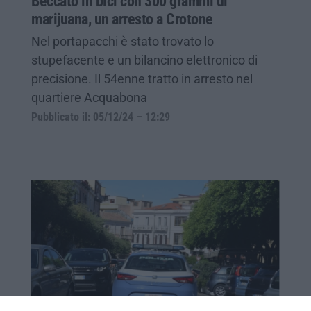
Beccato in bici con 300 grammi di
marijuana, un arresto a Crotone
Nel portapacchi è stato trovato lo
stupefacente e un bilancino elettronico di
precisione. Il 54enne tratto in arresto nel
quartiere Acquabona
Pubblicato il: 05/12/24 – 12:29