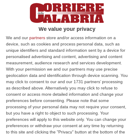
Crotone, fuochi pirotecnici accesi
illegalmente nel quartiere Acquabona:
denunciato un 20enne
We value your privacy
Ha creato una situazione di potenziale
pericolo per l’incolumità pubblica, a
We and our
partners
store and/or access information on a
device, such as cookies and process personal data, such as
pochissima distanza da abitazioni e alberi
unique identifiers and standard information sent by a device for
Pubblicato il: 08/05/24 – 8:53
personalised advertising and content, advertising and content
measurement, audience research and services development.
With your permission we and our partners may use precise
geolocation data and identification through device scanning. You
may click to consent to our and our 1731 partners’ processing
as described above. Alternatively you may click to refuse to
consent or access more detailed information and change your
preferences before consenting.
Please note that some
processing of your personal data may not require your consent,
but you have a right to object to such processing. Your
preferences will apply to this website only. You can change your
preferences or withdraw your consent at any time by returning
to this site and clicking the "Privacy" button at the bottom of the