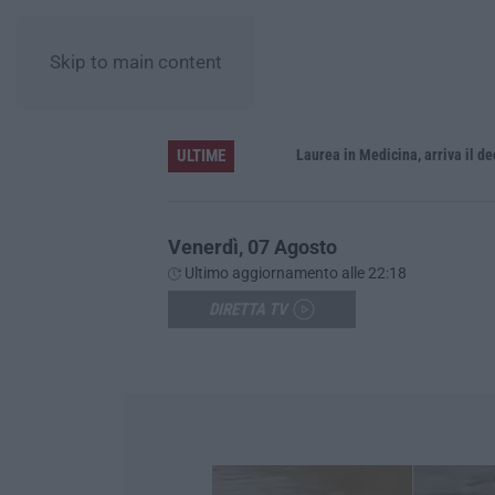
Skip to main content
ULTIME
Sistema bibliotecario vibonese, la dura replica di Soriano e Romeo: «Il fallimento è di chi ha staccato la spina»
Laurea in Medicina, arriva il decreto:
Venerdì, 07 Agosto
Ultimo aggiornamento alle 22:18
DIRETTA TV