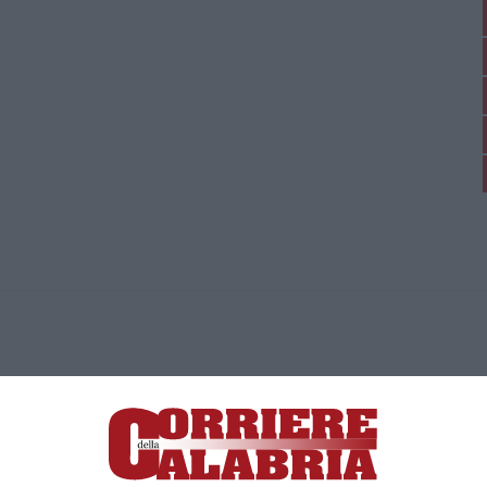
ica di News&Com S.r.l ©2012-
-2026. Tutti i diritti riservati.
ia, Lamezia Terme (CZ)
irettore responsabile Paola Militano |
Privacy