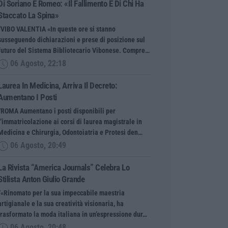
Di Soriano E Romeo: «Il Fallimento È Di Chi Ha
Staccato La Spina»
“VIBO VALENTIA «In queste ore si stanno
susseguendo dichiarazioni e prese di posizione sul
futuro del Sistema Bibliotecario Vibonese. Compre…
06 Agosto, 22:18
Laurea In Medicina, Arriva Il Decreto:
Aumentano I Posti
“ROMA Aumentano i posti disponibili per
l’immatricolazione ai corsi di laurea magistrale in
Medicina e Chirurgia, Odontoiatria e Protesi den…
06 Agosto, 20:49
La Rivista “America Journals” Celebra Lo
Stilista Anton Giulio Grande
“«Rinomato per la sua impeccabile maestria
artigianale e la sua creatività visionaria, ha
trasformato la moda italiana in un’espressione dur…
06 Agosto, 20:48