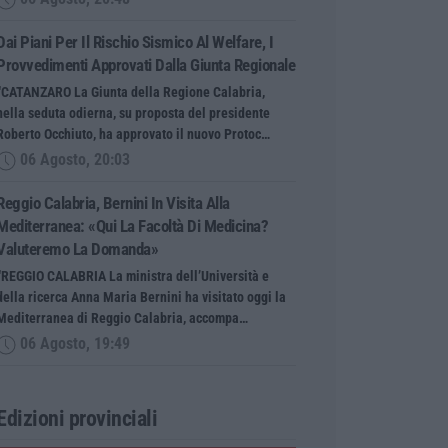
Dai Piani Per Il Rischio Sismico Al Welfare, I
Provvedimenti Approvati Dalla Giunta Regionale
“CATANZARO La Giunta della Regione Calabria,
nella seduta odierna, su proposta del presidente
Roberto Occhiuto, ha approvato il nuovo Protoc…
06 Agosto, 20:03
Reggio Calabria, Bernini In Visita Alla
Mediterranea: «Qui La Facoltà Di Medicina?
Valuteremo La Domanda»
“REGGIO CALABRIA La ministra dell’Università e
della ricerca Anna Maria Bernini ha visitato oggi la
Mediterranea di Reggio Calabria, accompa…
06 Agosto, 19:49
Edizioni provinciali