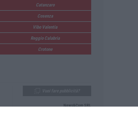
Catanzaro
Cosenza
Vibo Valentia
Reggio Calabria
Crotone
Vuoi fare pubblicità?
News&Com SRL
Telefono:
0968-53665
Email:
newsandcom@gmail.com