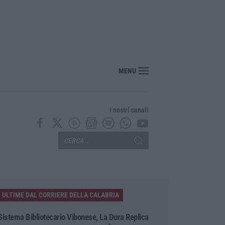
“America Journals” celebra lo stilista Anton Giulio Grande
MENU
I nostri canali
ULTIME DAL CORRIERE DELLA CALABRIA
Sistema Bibliotecario Vibonese, La Dura Replica