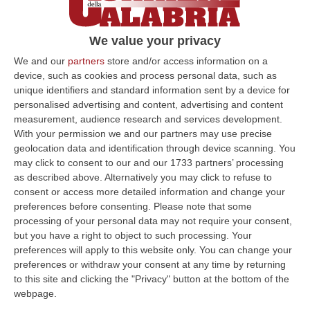
vecchie del pianeta
La scoperta è stata effettuata nell’ambito di
We value your privacy
una ricerca finalizzate all’ampliamento del
We and our
partners
store and/or access information on a
sito Unesco. L’arbusto è alto quasi due metri
device, such as cookies and process personal data, such as
e si ritiene…
unique identifiers and standard information sent by a device for
personalised advertising and content, advertising and content
Pubblicato il: 13/11/19 – 12:25
measurement, audience research and services development.
With your permission we and our partners may use precise
geolocation data and identification through device scanning. You
may click to consent to our and our 1733 partners’ processing
ULTIME DAL CORRIERE DELLA CALABRIA
as described above. Alternatively you may click to refuse to
consent or access more detailed information and change your
Sistema Bibliotecario Vibonese, La Dura Replica Di Soriano E
preferences before consenting.
Please note that some
Romeo: «Il Fallimento È Di Chi Ha Staccato La Spina»
processing of your personal data may not require your consent,
“VIBO VALENTIA «In queste ore si stanno susseguendo dichiarazioni e
but you have a right to object to such processing. Your
prese di posizione sul futuro del Sistema Bibliotecario Vibonese.
preferences will apply to this website only. You can change your
Compre…
preferences or withdraw your consent at any time by returning
06 Agosto, 22:18
to this site and clicking the "Privacy" button at the bottom of the
webpage.
Laurea In Medicina, Arriva Il Decreto: Aumentano I Posti