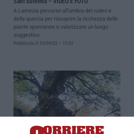
Sant’Eufemia – VIDEO E FOTO
A Lamezia percorso all’ombra dei ruderi e
della quercia per riscoprire la ricchezza delle
piante spontanee e valorizzare un luogo
suggestivo
Pubblicato il: 03/09/22 – 15:52
Sull'Aspromonte una delle querce più