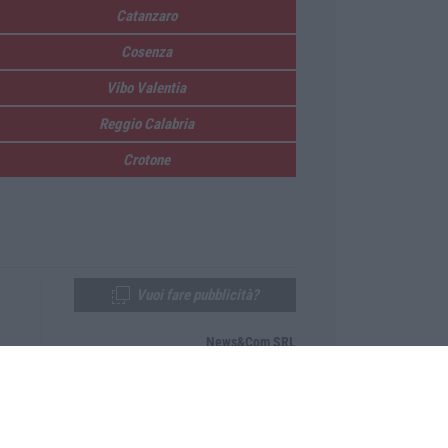
Catanzaro
Cosenza
Vibo Valentia
Reggio Calabria
Crotone
Vuoi fare pubblicità?
News&Com SRL
Telefono:
0968-53665
Email:
newsandcom@gmail.com