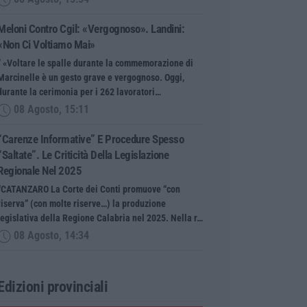
Meloni Contro Cgil: «Vergognoso». Landini:
«Non Ci Voltiamo Mai»
” «Voltare le spalle durante la commemorazione di
Marcinelle è un gesto grave e vergognoso. Oggi,
durante la cerimonia per i 262 lavoratori…
08 Agosto, 15:11
“Carenze Informative” E Procedure Spesso
“saltate”. Le Criticità Della Legislazione
Regionale Nel 2025
“CATANZARO La Corte dei Conti promuove “con
riserva” (con molte riserve…) la produzione
legislativa della Regione Calabria nel 2025. Nella r…
08 Agosto, 14:34
Edizioni provinciali