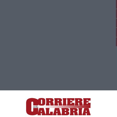
ica di News&Com S.r.l ©2012-
-2026. Tutti i diritti riservati.
ia, Lamezia Terme (CZ)
irettore responsabile Paola Militano |
Privacy