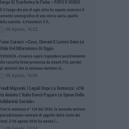
Borgo Si Trasforma In Fiaba – FOTO E VIDEO
“È il luogo che più di ogni altro ha saputo costruire il
racconto scenografico di una storia sacra, quella
della natività. A Panettieri il P…
08 Agosto, 16:22
Franz Caruso: «Casa, Giovani E Lavoro Sono Le
Sfide Del Riformismo Di Oggi»
“COSENZA «Cosenza saprà rispondere positivamente
alla raccolta firme promossa da Avanti PSI, perché
gli obiettivi che la animano mettono al…
08 Agosto, 16:00
Fondi Migranti, I Legali Dopo La Sentenza: «Chi
Ha Aiutato L’Italia Dovrà Pagare Le Spese Della
Solidarietà Sociale»
“Con la sentenza n° 129 del 2026, la seconda sezione
giurisdizionale centrale di appello della Corte dei
Conti, il 06 agosto 2026 ha messo l…
08 Agosto, 15:54