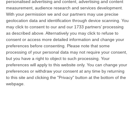
personalised advertising and content, advertising and content
diffusione delle sostanze stupefacenti condotta dai Carabinieri della…
measurement, audience research and services development.
09 Agosto, 7:55
With your permission we and our partners may use precise
geolocation data and identification through device scanning. You
Il Killer Nascosto Nel Buio E La «condanna A Morte» Decisa Dalla
may click to consent to our and our 1733 partners’ processing
Cosca Scalise. Dieci Anni Fa L’omicidio Pagliuso
as described above. Alternatively you may click to refuse to
“LAMEZIA TERME Un foro nella recinzione, un uomo nascosto nel buio e
consent or access more detailed information and change your
tre colpi esplosi in appena due secondi. Francesco Pagliuso non ebbe
preferences before consenting.
Please note that some
ne…
processing of your personal data may not require your consent,
but you have a right to object to such processing. Your
09 Agosto, 7:00
preferences will apply to this website only. You can change your
preferences or withdraw your consent at any time by returning
All’asta Il Pallone Della “mano Di Dio” Di Maradona
to this site and clicking the "Privacy" button at the bottom of the
“ROMA Il pallone con cui Diego Maradona segnò durante la storica
webpage.
vittoria dell’Argentina sull’Inghilterra ai Mondiali del 1986 potrebbe
esse…
08 Agosto, 23:28
Milano, Vannacci Candida Il Generale Burgio
“ROMA “La sfida delle grandi città correremo in tutte le grandi città
Milano, Bologna, Roma e Napoli. Ci presenteremo come Futuro
nazionale…