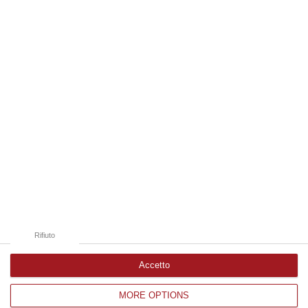
08 Agosto, 22:19
Edizioni provinciali
Catanzaro
Cosenza
Vibo Valentia
Reggio Calabria
Crotone
Rifiuto
Accetto
MORE OPTIONS