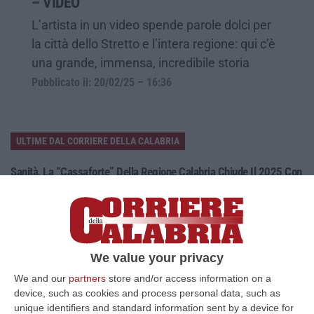
– VIDEO
L’artista in un video spende parole dolci per
la città dello Stretto e l’intera regione: qui c’è
una grande, immensa, incredibile storia
Pubblicato il: 20/02/25 – 16:36
ULTIME DAL CORRIERE DELLA CALABRIA
Sanità, La “cassaforte” Della Regione Calabria Chiude Il 2025 Con
Un Risultato Positivo
“CATANZARO La Gestione sanitaria accentrata (Gsa) della Regione
Calabria chiude l’esercizio 2025 con un risultato positivo di 242,55
milioni…
06 Agosto, 15:27
We value your privacy
We and our
partners
store and/or access information on a
Droga E Quasi 20 Mila Euro Nascosti In Casa, Un Arresto A
device, such as cookies and process personal data, such as
Belvedere Marittimo
unique identifiers and standard information sent by a device for