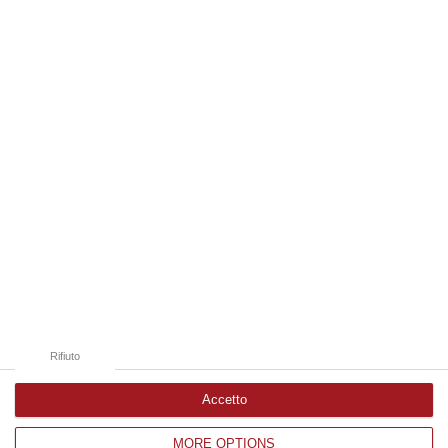
dal…
06 Agosto, 14:20
Edizioni provinciali
Catanzaro
Cosenza
Vibo Valentia
Reggio Calabria
Crotone
Rifiuto
Accetto
MORE OPTIONS