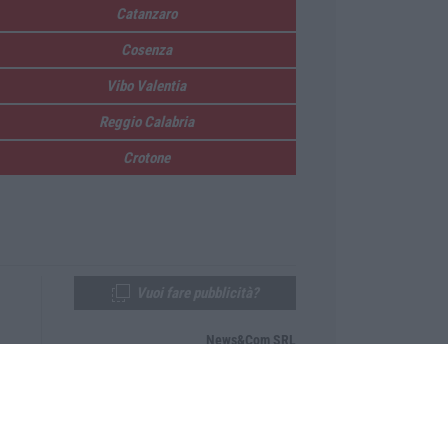
Catanzaro
Cosenza
Vibo Valentia
Reggio Calabria
Crotone
Vuoi fare pubblicità?
News&Com SRL
Telefono:
0968-53665
Email:
newsandcom@gmail.com