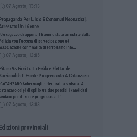
07 Agosto, 13:13
Propaganda Per L’Isis E Contenuti Neonazisti,
Arrestato Un 16enne
“Un ragazzo di appena 16 anni è stato arrestato dalla
Polizia con l’accusa di partecipazione ad
associazione con finalità di terrorismo inte…
07 Agosto, 13:05
Pitaro Vs Fiorita. La Febbre Elettorale
Surriscalda Il Fronte Progressista A Catanzaro
“CATANZARO Schermaglie elettorali a sinistra. A
Catanzaro colpi di spillo tra due possibili candidati
sindaco per il fronte progressista, l’…
07 Agosto, 13:03
Edizioni provinciali