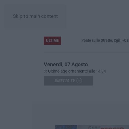
Skip to main content
ULTIME
L’Unical guarda al futuro, la ministra Bernini: «Qui l’astrofisica del futuro, dalla Calabria allo spazio profondo»
Ponte sullo Stretto, Cgil: «Calabria sc
Venerdì, 07 Agosto
Ultimo aggiornamento alle 14:04
DIRETTA TV