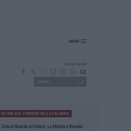
enezia con il sostegno della Calabria Film Commission
MENU
I nostri canali
ULTIME DAL CORRIERE DELLA CALABRIA
L’Unical Guarda Al Futuro, La Ministra Bernini: