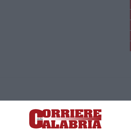
ica di News&Com S.r.l ©2012-
-2026. Tutti i diritti riservati.
ia, Lamezia Terme (CZ)
irettore responsabile Paola Militano |
Privacy