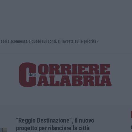
onnessa e dubbi sui conti, si investa sulle priorità»
“Puca” a V
“Reggio Destinazione”, il nuovo
progetto per rilanciare la città