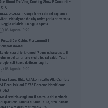
Due Giorni Tra Vino, Cooking Show E Concerti –
FOTO
“REGGIO CALABRIA Dopo le tre edizioni ospitate a
Sibari, Vinitaly and the City arriva per la prima volta
a Reggio Calabria. Da oggi 8 agosto…
08 Agosto, 9:29
I Forzati Del Caldo: Fra Lamenti E
Comportamenti
“La giornata di ieri, venerdì 7 agosto, ha segnato il
culmine del terrorismo mediatico sul caldo. Tutti i
telegiornali hanno dedicato lunghi…
08 Agosto, 9:00
Gioia Tauro, Blitz Ad Alto Impatto Alla Ciambra:
24 Perquisizioni E 275 Persone Identificate –
VIDEO
“Maxi servizio congiunto di controllo del territorio
nel quartiere Ciambra di Gioia Tauro, area indicata
come ad alta densità criminale. L’o…