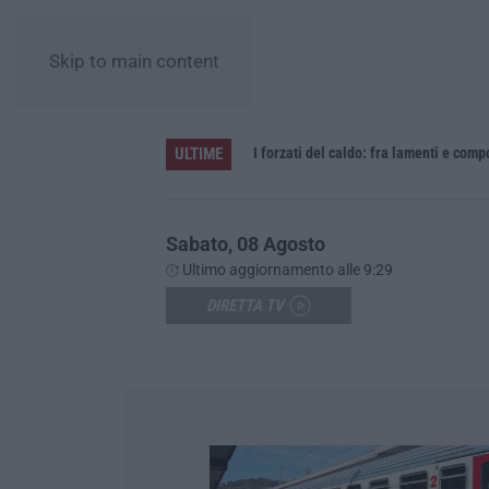
Skip to main content
ULTIME
Vinitaly and the City sbarca a Reggio Calabria: due giorni tra vino, cooking show e concerti – FOTO
I forzati del caldo: fra lamenti e com
Sabato, 08 Agosto
Ultimo aggiornamento alle 9:29
DIRETTA TV