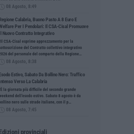
08 Agosto, 8:49
Regione Calabria, Buono Pasto A 8 Euro E
Welfare Per I Pendolari: Il CSA-Cisal Promuove
Il Nuovo Contratto Integrativo
“Il CSA-Cisal esprime apprezzamento per la
sottoscrizione del Contratto collettivo integrativo
2026 del personale del comparto della Regione…
08 Agosto, 8:38
Esodo Estivo, Sabato Da Bollino Nero: Traffico
Intenso Verso La Calabria
“È la giornata più difficile del secondo grande
weekend dell’esodo estivo. Sabato 8 agosto è da
bollino nero sulle strade italiane, con il p…
08 Agosto, 7:45
Edizioni provinciali