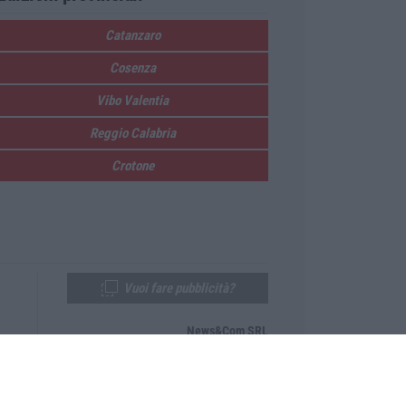
Catanzaro
Cosenza
Vibo Valentia
Reggio Calabria
Crotone
Vuoi fare pubblicità?
News&Com SRL
Telefono:
0968-53665
Email:
newsandcom@gmail.com