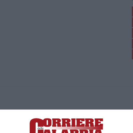
ica di News&Com S.r.l ©2012-
-2026. Tutti i diritti riservati.
ia, Lamezia Terme (CZ)
irettore responsabile Paola Militano |
Privacy