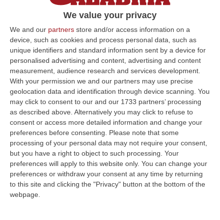
Commissione Europea, Ylva Johansson
We value your privacy
Commissaria Europea, Roberta Metsola
We and our
partners
store and/or access information on a
Presidente Parlamento Europeo…
device, such as cookies and process personal data, such as
unique identifiers and standard information sent by a device for
Pubblicato il: 27/02/23 – 18:29
personalised advertising and content, advertising and content
measurement, audience research and services development.
With your permission we and our partners may use precise
geolocation data and identification through device scanning. You
ULTIME DAL CORRIERE DELLA CALABRIA
may click to consent to our and our 1733 partners’ processing
as described above. Alternatively you may click to refuse to
Ponte Sullo Stretto, Cgil: «Calabria Sconnessa E Dubbi Sui Conti, Si
consent or access more detailed information and change your
Investa Sulle Priorità»
preferences before consenting.
Please note that some
“LAMEZIA TERME “Il via libera dato alla progettazione esecutiva del
processing of your personal data may not require your consent,
Ponte da parte del Consiglio Superiore dei Lavori Pubblici non modifica…
but you have a right to object to such processing. Your
07 Agosto, 13:23
preferences will apply to this website only. You can change your
preferences or withdraw your consent at any time by returning
“Puca” A Venezia Con Il Sostegno Della Calabria Film Commission
to this site and clicking the "Privacy" button at the bottom of the
webpage.
“ROMA “Puca” della regista pugliese Sara Scalera, girato interamente in
Calabria negli spettacolari scenari dei Calanchi di Palizzi e con il…
07 Agosto, 13:13