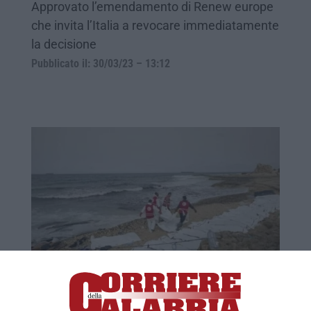
Approvato l’emendamento di Renew europe
che invita l’Italia a revocare immediatamente
la decisione
Pubblicato il: 30/03/23 – 13:12
«Non basta rattristarsi, ora è il momento di
agire»
Gentilissimi Ursula Von Der Layen Presidente