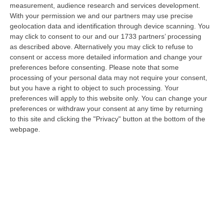
Diamante, Ecco L’ordinanza Sul Divieto Per I 14enni In Strada
measurement, audience research and services development.
Senza Accompagnamento
With your permission we and our partners may use precise
“DIAMANTE (COSENZA) Tutela dei minori, contrasto ai fenomeni di
geolocation data and identification through device scanning. You
disagio e devianza minorile, sicurezza e decoro urbano, fruizione serena
may click to consent to our and our 1733 partners’ processing
del…
as described above. Alternatively you may click to refuse to
consent or access more detailed information and change your
08 Agosto, 18:40
preferences before consenting.
Please note that some
processing of your personal data may not require your consent,
La Denuncia Di Si-Avs Calabria: «Bloccate In Mezzo Al Mare Oltre
but you have a right to object to such processing. Your
500 Persone Dirette Al Corteo No Ponte»
preferences will apply to this website only. You can change your
“LAMEZIA TERME Il segretario regionale Sinistra Italiana Avs
preferences or withdraw your consent at any time by returning
della Calabria, Fernando Pignataro, in una nota ha segnala il ritardo con
to this site and clicking the "Privacy" button at the bottom of the
il q…
webpage.
08 Agosto, 18:25
Incidente Coinvolge Tre Auto Sull’A2: Due Feriti E Traffico
Rallentato Tra Altilia Grimaldi E San Mango
“LAMEZIA TERME A causa di un incidente che ha visto il coinvolgimento
di tre veicoli e il ferimento di due persone, si sono registrati oggi…
08 Agosto, 18:15