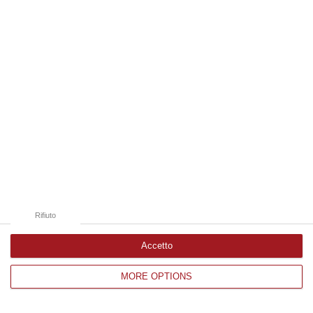
Edizioni provinciali
Catanzaro
Cosenza
Vibo Valentia
Reggio Calabria
Crotone
Rifiuto
Accetto
MORE OPTIONS
Corriere delle Calabria è una testata giornalistica di News&Com S.r.l
©2012-
-2026. Tutti i diritti riservati.