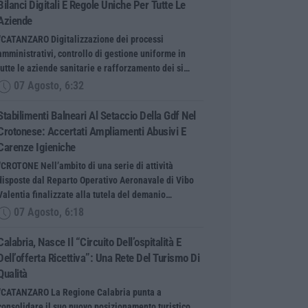
Bilanci Digitali E Regole Uniche Per Tutte Le
Aziende
“CATANZARO Digitalizzazione dei processi
amministrativi, controllo di gestione uniforme in
tutte le aziende sanitarie e rafforzamento dei si…
07 Agosto, 6:32
Stabilimenti Balneari Al Setaccio Della Gdf Nel
Crotonese: Accertati Ampliamenti Abusivi E
Carenze Igieniche
“CROTONE Nell’ambito di una serie di attività
disposte dal Reparto Operativo Aeronavale di Vibo
Valentia finalizzate alla tutela del demanio…
07 Agosto, 6:18
Calabria, Nasce Il “Circuito Dell’ospitalità E
Dell’offerta Ricettiva”: Una Rete Del Turismo Di
Qualità
“CATANZARO La Regione Calabria punta a
consolidare il suo nuovo posizionamento turistico