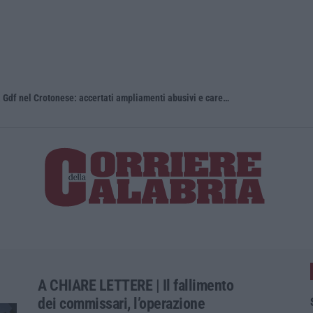
Stabilimenti balneari al setaccio della Gdf nel Crotonese: accertati ampliamenti abusivi e carenze igieniche
Calabria, na
A CHIARE LETTERE | Il fallimento
dei commissari, l’operazione