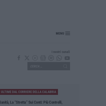
sce il “Circuito dell’ospitalità e dell’offerta ricettiva”: una rete del turismo di q
MENU
I nostri canali
ULTIME DAL CORRIERE DELLA CALABRIA
Sanità, La “stretta” Sui Conti: Più Controlli,