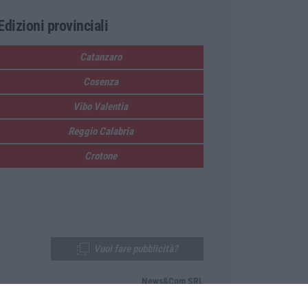
Edizioni provinciali
Catanzaro
Cosenza
Vibo Valentia
Reggio Calabria
Crotone
Vuoi fare pubblicità?
News&Com SRL