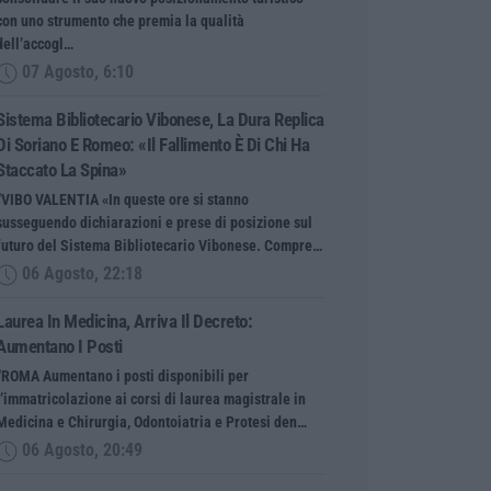
con uno strumento che premia la qualità
dell’accogl…
07 Agosto, 6:10
Sistema Bibliotecario Vibonese, La Dura Replica
Di Soriano E Romeo: «Il Fallimento È Di Chi Ha
Staccato La Spina»
“VIBO VALENTIA «In queste ore si stanno
susseguendo dichiarazioni e prese di posizione sul
futuro del Sistema Bibliotecario Vibonese. Compre…
06 Agosto, 22:18
Laurea In Medicina, Arriva Il Decreto:
Aumentano I Posti
“ROMA Aumentano i posti disponibili per
l’immatricolazione ai corsi di laurea magistrale in
Medicina e Chirurgia, Odontoiatria e Protesi den…
06 Agosto, 20:49