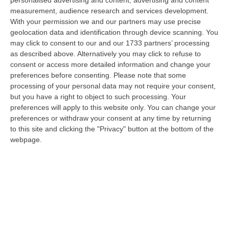
operazione di soccorso nel Parco Nazionale dell’Aspromonte, nel
measurement, audience research and services development.
territorio c…
With your permission we and our partners may use precise
07 Agosto, 9:02
geolocation data and identification through device scanning. You
may click to consent to our and our 1733 partners’ processing
Blitz Nel Cosentino, Scoperta Coltivazione Di Marijuana.
as described above. Alternatively you may click to refuse to
Sequestrate 200 Piante – VIDEO
consent or access more detailed information and change your
preferences before consenting.
Please note that some
“COSENZA I Finanzieri del Comando Provinciale Cosenza, nell’ambito di
processing of your personal data may not require your consent,
specifica attività di controllo del territorio finalizzata alla preven…
but you have a right to object to such processing. Your
07 Agosto, 8:51
preferences will apply to this website only. You can change your
preferences or withdraw your consent at any time by returning
Entra In Un Terreno E Ruba Dodici Galline Nel Crotonese,
to this site and clicking the "Privacy" button at the bottom of the
Denunciato Per Furto
webpage.
“PETILIA POLICASTRO Nell’ambito dell’intensificazione dei servizi di
controllo del territorio disposti dalla Compagnia Carabinieri di Petili…
07 Agosto, 8:27
Etna, Fontana Di Lava: Voli Dirottati
“CATANIA Nuova fase parossistica sull’Etna con fontana di lava presente
al cratere Voragine e una nube eruttiva che si disperde in direzione…