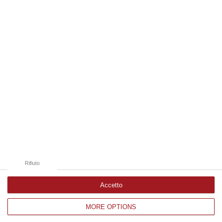
07 Agosto, 8:07
Edizioni provinciali
Catanzaro
Cosenza
Vibo Valentia
Reggio Calabria
Crotone
Rifiuto
Accetto
MORE OPTIONS
Corriere delle Calabria è una testata giornalistica di News&Com S.r.l