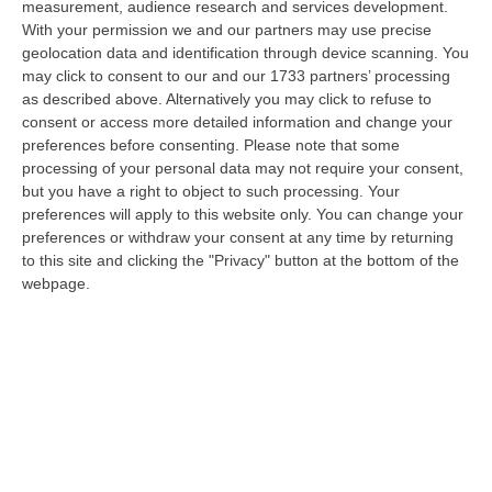
measurement, audience research and services development.
07 Agosto, 22:02
With your permission we and our partners may use precise
geolocation data and identification through device scanning. You
Renzi: «Conte? Sarebbe Delittuoso Vannaccizzare La Coalizione»
may click to consent to our and our 1733 partners’ processing
“ROMA «Conte sta giocando la sua partita, vedremo se le primarie si
as described above. Alternatively you may click to refuse to
faranno, quando e con che formato, se a due Conte-Schlein o se ci
consent or access more detailed information and change your
sarann…
preferences before consenting.
Please note that some
07 Agosto, 21:35
processing of your personal data may not require your consent,
but you have a right to object to such processing. Your
Meteo, Altri 10 Giorni Di Caldo Estremo
preferences will apply to this website only. You can change your
preferences or withdraw your consent at any time by returning
“ROMA La tregua varrà fino a domani: dopo il record di ieri con il bollino
to this site and clicking the "Privacy" button at the bottom of the
rosso per tutte le 27 città monitorate e oggi con 26 allerte mass…
webpage.
07 Agosto, 20:33
Torna In Calabria: OSM Cerca Professionisti Calabresi Che Vivono
Al Nord E Che Hanno Voglia Di Rientrare Nella Terra Di Origine
“Se per anni lasciare la Calabria è stata una scelta quasi obbligata oggi è
possibile fare un’inversione di marcia grazie ad OSM Centro Cala…
07 Agosto, 20:24