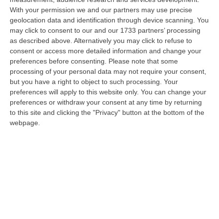
With your permission we and our partners may use precise
Meteo, Ondata Di Caldo Estremo Fino A Ferragosto
geolocation data and identification through device scanning. You
“Nella giornata di oggi ancora temporali, in alcuni casi molto intensi, sui
may click to consent to our and our 1733 partners’ processing
rilievi di Alpi e Appennini, e in locale estensione fin verso le…
as described above. Alternatively you may click to refuse to
09 Agosto, 15:10
consent or access more detailed information and change your
preferences before consenting.
Please note that some
Razionalizzazione Della Spesa Sanitaria E Acquisti Sotto Controllo.
processing of your personal data may not require your consent,
La Strategia “anti-Sprechi” Della Regione
but you have a right to object to such processing. Your
preferences will apply to this website only. You can change your
“CATANZARO La razionalizzazione della spesa sanitaria passa dalla
preferences or withdraw your consent at any time by returning
centralizzazione degli acquisti. È una delle direttrici individuate dalla…
to this site and clicking the "Privacy" button at the bottom of the
09 Agosto, 14:37
webpage.
Un’altra Tragedia Sulle Strade Vibonesi, Incidente Tra Zambrone E
Briatico: Muore Una Donna, Diversi Feriti
“VIBO VALENTIA Ancora sangue sulle strade vibonesi. Questa mattina un
altro tragico incidente è avvenuto sulla ex statale 522 tra Zambrone e…
09 Agosto, 13:34