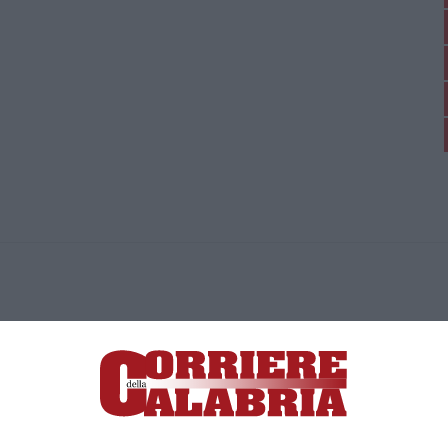
ica di News&Com S.r.l ©2012-
-2026. Tutti i diritti riservati.
ia, Lamezia Terme (CZ)
irettore responsabile Paola Militano |
Privacy