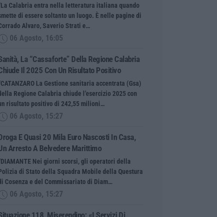
“La Calabria entra nella letteratura italiana quando
smette di essere soltanto un luogo. È nelle pagine di
Corrado Alvaro, Saverio Strati e…
06 Agosto, 16:05
Sanità, La “cassaforte” Della Regione Calabria
Chiude Il 2025 Con Un Risultato Positivo
“CATANZARO La Gestione sanitaria accentrata (Gsa)
della Regione Calabria chiude l’esercizio 2025 con
un risultato positivo di 242,55 milioni…
06 Agosto, 15:27
Droga E Quasi 20 Mila Euro Nascosti In Casa,
Un Arresto A Belvedere Marittimo
“DIAMANTE Nei giorni scorsi, gli operatori della
Polizia di Stato della Squadra Mobile della Questura
di Cosenza e del Commissariato di Diam…
06 Agosto, 15:27
Situazione 118, Miserendino: «I Servizi Di