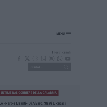
si 20 mila euro nascosti in casa, un arresto a Belvedere Marittimo
MENU
I nostri canali
ULTIME DAL CORRIERE DELLA CALABRIA
Le «parole Erranti» Di Alvaro, Strati E Repaci