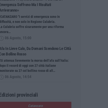
Emergenza Soffrono Ma I Risultati
Arriveranno»
“CATANZARO “I servizi di emergenza sono in
difficoltà, e non solo in Regione Calabria.
La Calabria soffre sicuramente per una riforma
ancora…
06 Agosto, 15:00
Afa In Lieve Calo, Da Domani Scendono Le Città
Con Bollino Rosso
“Si attenua lievemente la morsa dell’afa sull’Italia:
dopo il record di oggi con 27 città italiane
monitorate su 27 col bollino rosso di all…
06 Agosto, 14:54
Edizioni provinciali
Catanzaro