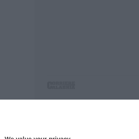
Corriere delle Calabria è una testata giornalist
P.IVA. 03199620794, Via del mare 6/G, S.Eufem
Iscrizione tribunale di Lamezia Terme 5/2011 - D
Effettua una ricerca sul Corriere delle Calabria