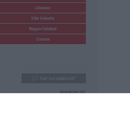
Cosenza
Vibo Valentia
Reggio Calabria
Crotone
Vuoi fare pubblicità?
News&Com SRL
Telefono:
0968-53665
Email:
newsandcom@gmail.com