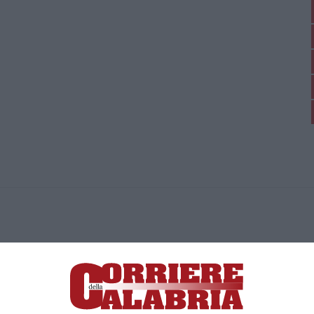
ica di News&Com S.r.l ©2012-
-2026. Tutti i diritti riservati.
ia, Lamezia Terme (CZ)
irettore responsabile Paola Militano |
Privacy