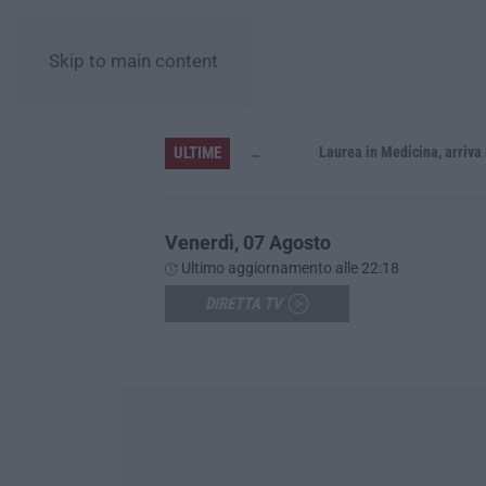
Skip to main content
ULTIME
Sistema bibliotecario vibonese, la dura replica di Soriano e Romeo: «Il fallimento è di chi ha staccato la spina»
Laurea in Medicina, arriva il decreto:
Venerdì, 07 Agosto
Ultimo aggiornamento alle 22:18
DIRETTA TV