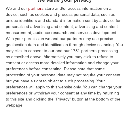
Pubblicato il: 30/07/19 – 16:16
We and our
partners
store and/or access information on a
device, such as cookies and process personal data, such as
unique identifiers and standard information sent by a device for
personalised advertising and content, advertising and content
ULTIME DAL CORRIERE DELLA CALABRIA
measurement, audience research and services development.
With your permission we and our partners may use precise
Ponte, In Arrivo Il Parere Finale Del Consiglio Dei Lavori Pubblici
geolocation data and identification through device scanning. You
may click to consent to our and our 1731 partners’ processing
“ROMA Va avanti l’iter autorizzativo per la realizzazione del Ponte sullo
as described above. Alternatively you may click to refuse to
Stretto. Per domani è atteso il parere finale del Consiglio Superi…
consent or access more detailed information and change your
05 Agosto, 23:23
preferences before consenting.
Please note that some
processing of your personal data may not require your consent,
Accoltella Coetaneo Alla Gola Durante Un Litigio, Arrestato
but you have a right to object to such processing. Your
Sessantenne
preferences will apply to this website only. You can change your
“MAMMOLA Un sessantenne, F.S., originario della piana di Gioia Tauro, è
preferences or withdraw your consent at any time by returning
stato arrestato dai carabinieri a Cinquefrondi perché accusato del t…
to this site and clicking the "Privacy" button at the bottom of the
05 Agosto, 22:07
webpage.
Ciclovia Dei Parchi Della Calabria: Al Via La Messa In Sicurezza
Del Tratto Fabrizia – Serra San Bruno