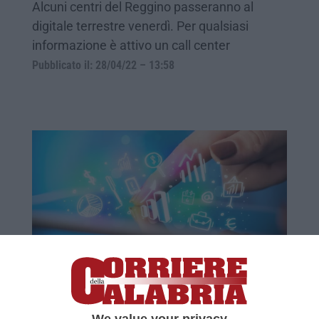
Alcuni centri del Reggino passeranno al
digitale terrestre venerdì. Per qualsiasi
informazione è attivo un call center
Pubblicato il: 28/04/22 – 13:58
«Digitale, le sfide educative per il futuro
partono dalla scuola»
di Concettina Scopelliti*
We value your privacy