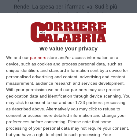
Rende. La spesa per i farmaci «al Sud è più
alta, diventa scorciatoia allo stile di vita»
Pubblicato il: 21/06/25 – 11:12
We value your privacy
We and our
partners
store and/or access information on a
device, such as cookies and process personal data, such as
unique identifiers and standard information sent by a device for
personalised advertising and content, advertising and content
measurement, audience research and services development.
With your permission we and our partners may use precise
geolocation data and identification through device scanning. You
may click to consent to our and our 1733 partners’ processing
as described above. Alternatively you may click to refuse to
Robert Nisticò è il nuovo presidente di
consent or access more detailed information and change your
Aifa
preferences before consenting.
Please note that some
processing of your personal data may not require your consent,
Il docente di Farmacologia è figlio di
but you have a right to object to such processing. Your