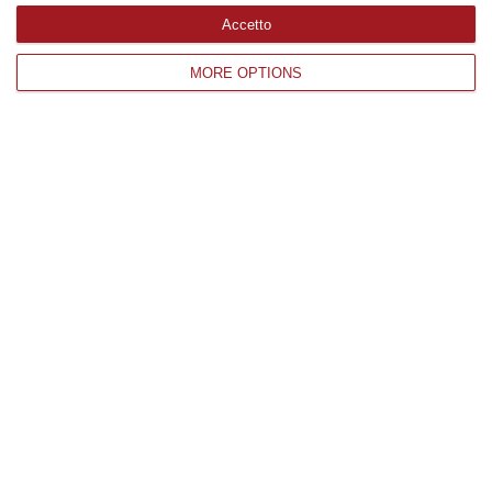
Edizioni provinciali
Accetto
MORE OPTIONS
Catanzaro
Cosenza
Vibo Valentia
Reggio Calabria
Crotone
Corriere delle Calabria è una testata giornalistica di News&Com S.r.l
©2012-
-2026. Tutti i diritti riservati.
P.IVA. 03199620794, Via del mare 6/G, S.Eufemia, Lamezia Terme