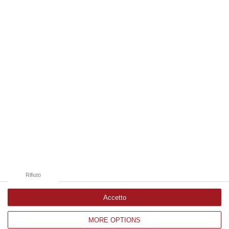
06 Agosto, 19:49
Edizioni provinciali
Catanzaro
Cosenza
Vibo Valentia
Reggio Calabria
Crotone
Rifiuto
Accetto
MORE OPTIONS