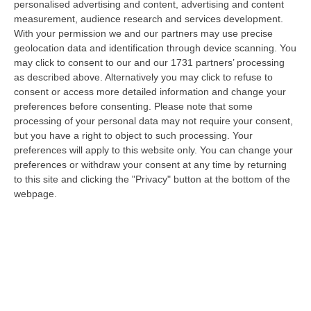
personalised advertising and content, advertising and content
laurea magistrale in Medicina e Chirurgia, Odontoiatria e Protesi den…
measurement, audience research and services development.
06 Agosto, 20:49
With your permission we and our partners may use precise
geolocation data and identification through device scanning. You
La Rivista “America Journals” Celebra Lo Stilista Anton Giulio
may click to consent to our and our 1731 partners’ processing
Grande
as described above. Alternatively you may click to refuse to
“«Rinomato per la sua impeccabile maestria artigianale e la sua
consent or access more detailed information and change your
creatività visionaria, ha trasformato la moda italiana in un’espressione
preferences before consenting.
Please note that some
dur…
processing of your personal data may not require your consent,
06 Agosto, 20:48
but you have a right to object to such processing. Your
preferences will apply to this website only. You can change your
Dai Piani Per Il Rischio Sismico Al Welfare, I Provvedimenti
preferences or withdraw your consent at any time by returning
Approvati Dalla Giunta Regionale
to this site and clicking the "Privacy" button at the bottom of the
webpage.
“CATANZARO La Giunta della Regione Calabria, nella seduta odierna, su
proposta del presidente Roberto Occhiuto, ha approvato il nuovo Protoc…
06 Agosto, 20:03
Reggio Calabria, Bernini In Visita Alla Mediterranea: «Qui La
Facoltà Di Medicina? Valuteremo La Domanda»
“REGGIO CALABRIA La ministra dell’Università e della ricerca Anna Maria
Bernini ha visitato oggi la Mediterranea di Reggio Calabria, accompa…