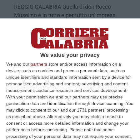
REGGIO CALABRIA Quella di don Rocco
Musolino è in tutto e per tutto un’impresa
mafiosa, cioè «una realtà aziendale il cui
consolidamento ed esponenzi…
Pubblicato il: 16/07/15 – 8:16
We value your privacy
We and our
partners
store and/or access information on a
device, such as cookies and process personal data, such as
unique identifiers and standard information sent by a device for
personalised advertising and content, advertising and content
measurement, audience research and services development.
With your permission we and our partners may use precise
geolocation data and identification through device scanning. You
may click to consent to our and our 1731 partners’ processing
as described above. Alternatively you may click to refuse to
consent or access more detailed information and change your
preferences before consenting.
Please note that some
È morto Rocco Musolino, il "re della
processing of your personal data may not require your consent,