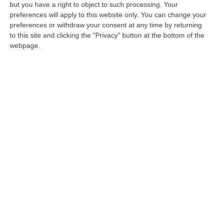
montagna"
but you have a right to object to such processing. Your
preferences will apply to this website only. You can change your
REGGIO CALABRIA Era conosciuto come il
preferences or withdraw your consent at any time by returning
“re della montagna” Rocco Musolino,
to this site and clicking the "Privacy" button at the bottom of the
deceduto ieri a Reggio Calabria e considerato
webpage.
una delle figure storiche de…
Pubblicato il: 13/06/15 – 9:01
ULTIME DAL CORRIERE DELLA CALABRIA
Dl Sicurezza-Migranti Approvato Alla Camera: È Legge
“ROMA La Camera ha approvato in via definitiva il decreto legge
sicurezza-migranti con 165 voti a favore e 80 contro. Nel contenuto,
introdu…
06 Agosto, 7:38
Dal Carcere La Regia Della Coca Per Roma: Le Direttive Via Chat,
Il Carico A Bagnara E L’imprevisto Dell’incidente