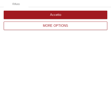
05 Agosto, 21:56
Rifiuto
Accetto
Edizioni provinciali
MORE OPTIONS
Catanzaro
Cosenza
Vibo Valentia
Reggio Calabria
Crotone
Corriere delle Calabria è una testata giornalistica di News&Com S.r.l