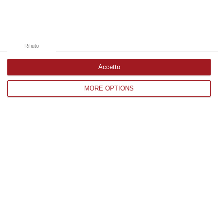
«Il Cavallo Sia Risorsa Agricola A Tutti Gli Effetti»
“ROMA Il cavallo deve essere riconosciuto pienamente come parte
integrante dell’agricoltura e non considerato un animale marginale
Rifiuto
rispetto…
07 Agosto, 10:25
Accetto
MORE OPTIONS
Edizioni provinciali
Catanzaro
Cosenza
Vibo Valentia
Reggio Calabria
Crotone