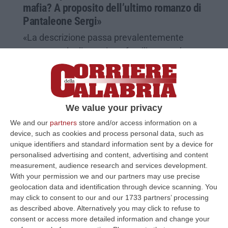
mafia? A proposito dell’ultimo romanzo di
Pantaleone Sergi»
«La descrizione passa prevalentemente
attraverso la dimensione familiare, anche
tenera, tanto della mafia quanto di chi la
combatte, mostrando quella…
Pubblicato il: 10/07/22 – 17:31
We value your privacy
We and our
partners
store and/or access information on a
device, such as cookies and process personal data, such as
unique identifiers and standard information sent by a device for
personalised advertising and content, advertising and content
measurement, audience research and services development.
With your permission we and our partners may use precise
geolocation data and identification through device scanning. You
may click to consent to our and our 1733 partners’ processing
as described above. Alternatively you may click to refuse to
consent or access more detailed information and change your