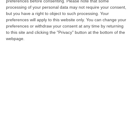
preferences before consenting.
Please note that some
In libreria “Il custode delle parole” di
processing of your personal data may not require your consent,
but you have a right to object to such processing. Your
Gioacchino Criaco: storia di identità, radici
preferences will apply to this website only. You can change your
e senso di appartenenza
preferences or withdraw your consent at any time by returning
to this site and clicking the "Privacy" button at the bottom of the
La vicenda, ambientata nell’Aspromonte
webpage.
contemporaneo, si concentra su Andrìa,
quasi trentenne che ancora non ha capito
cosa vuole fare da grande
Pubblicato il: 31/05/22 – 17:54
ULTIME DAL CORRIERE DELLA CALABRIA
Trasporto E Smaltimento Illecito Di Rifiuti, Tre Denunce Nel
Reggino
“REGGIO CALABRIA Prosegue senza sosta l’attività di contrasto ai reati
ambientali condotta dai Carabinieri del Comando Provinciale di Reggio…
07 Agosto, 12:10