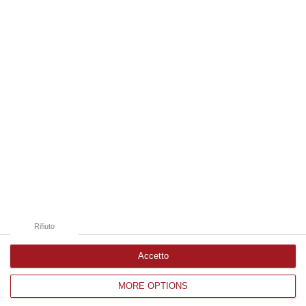
07 Agosto, 22:02
Edizioni provinciali
Catanzaro
Cosenza
Vibo Valentia
Reggio Calabria
Crotone
Rifiuto
Accetto
MORE OPTIONS
Corriere delle Calabria è una testata giornalistica di News&Com S.r.l