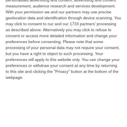
personalised advertising and content, advertising and content
Pietragrande, nel Catanzarese. Nel violento impatto, che ha coinv…
measurement, audience research and services development.
08 Agosto, 7:13
With your permission we and our partners may use precise
geolocation data and identification through device scanning. You
’Ndrangheta, Cellule Calabresi Nel Nuovo Hub Africano Della
may click to consent to our and our 1733 partners’ processing
Cocaina: Il Senegal Crocevia Verso L’Europa
as described above. Alternatively you may click to refuse to
consent or access more detailed information and change your
“LAMEZIA TERME Il controllo parte dai porti dell’America Latina,
preferences before consenting.
Please note that some
attraversa l’Atlantico, fa tappa lungo le coste dell’Africa occidentale e p…
processing of your personal data may not require your consent,
08 Agosto, 6:55
but you have a right to object to such processing. Your
preferences will apply to this website only. You can change your
Discussione Sulla Proposta Di Legge Regionale Sugli Idonei Della
preferences or withdraw your consent at any time by returning
Pa In Calabria
to this site and clicking the "Privacy" button at the bottom of the
“Riceviamo e pubblichiamo Noi idonei del Concorso per 54 posti della
webpage.
Regione Calabria siamo tra i potenziali beneficiari della proposta d…
07 Agosto, 22:35
Basilica Dell’Immacolata Concezione Di Catanzaro, Ferro:
«finanziamento Da 800 Mila Euro»
“CATANZARO «Con un importante finanziamento di 800mila euro, si potrà
dare avvio agli attesi lavori di ristrutturazione della Basilica dell’…