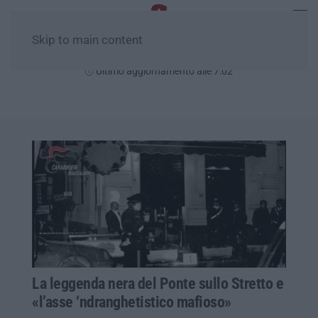
Skip to main content
Venerdì, 07 Agosto
Ultimo aggiornamento alle 7:02
La leggenda nera del Ponte sullo Stretto e
«l’asse ‘ndranghetistico mafioso»