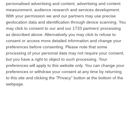
07 Agosto, 6:32
personalised advertising and content, advertising and content
measurement, audience research and services development.
Stabilimenti Balneari Al Setaccio Della Gdf Nel Crotonese:
With your permission we and our partners may use precise
geolocation data and identification through device scanning. You
Accertati Ampliamenti Abusivi E Carenze Igieniche
may click to consent to our and our 1733 partners’ processing
“CROTONE Nell’ambito di una serie di attività disposte dal Reparto
as described above. Alternatively you may click to refuse to
Operativo Aeronavale di Vibo Valentia finalizzate alla tutela del
consent or access more detailed information and change your
demanio…
preferences before consenting.
Please note that some
07 Agosto, 6:18
processing of your personal data may not require your consent,
but you have a right to object to such processing. Your
Calabria, Nasce Il “Circuito Dell’ospitalità E Dell’offerta Ricettiva”:
preferences will apply to this website only. You can change your
Una Rete Del Turismo Di Qualità
preferences or withdraw your consent at any time by returning
to this site and clicking the "Privacy" button at the bottom of the
“CATANZARO La Regione Calabria punta a consolidare il suo nuovo
webpage.
posizionamento turistico con uno strumento che premia la qualità
dell’accogl…
07 Agosto, 6:10
Sistema Bibliotecario Vibonese, La Dura Replica Di Soriano E
Romeo: «Il Fallimento È Di Chi Ha Staccato La Spina»
“VIBO VALENTIA «In queste ore si stanno susseguendo dichiarazioni e
prese di posizione sul futuro del Sistema Bibliotecario Vibonese.