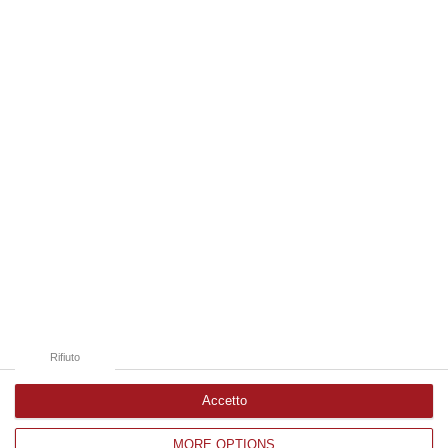
Compre…
06 Agosto, 22:18
Edizioni provinciali
Catanzaro
Cosenza
Vibo Valentia
Reggio Calabria
Crotone
Rifiuto
Accetto
MORE OPTIONS