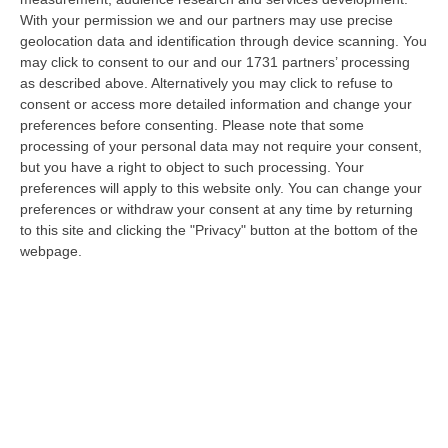
06 Agosto, 11:52
With your permission we and our partners may use precise
geolocation data and identification through device scanning. You
Musica In Lutto, Morto A 86 Anni Il Cantautore Francesco Guccini
may click to consent to our and our 1731 partners’ processing
“È morto Francesco Guccini, uno dei più grandi cantautori italiani. Il
as described above. Alternatively you may click to refuse to
“Maestrone” si è spento questa mattina a Pavana, sull’Appennino tosco…
consent or access more detailed information and change your
06 Agosto, 11:22
preferences before consenting.
Please note that some
processing of your personal data may not require your consent,
Gelato, In Calabria Le Famiglie Spendono 60 Milioni L’anno
but you have a right to object to such processing. Your
preferences will apply to this website only. You can change your
“CATANZARO Le famiglie calabresi spendono ogni anno circa 60 milioni
preferences or withdraw your consent at any time by returning
di euro per acquistare gelati e oltre sette laboratori su dieci presen…
to this site and clicking the "Privacy" button at the bottom of the
06 Agosto, 11:21
webpage.
Nardi: Pubblicato Il Bando Per L’appalto Di Oltre 4 Mln Per La
Messa In Sicurezza Del Fiume Crati
“CATANZARO Prende il via l’ulteriore fase di affidamento degli interventi
per la messa in sicurezza e il ripristino dell’officiosità idrauli…
06 Agosto, 10:42